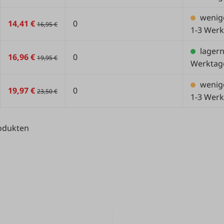
wenig
14,41 €
0
16,95 €
1-3 Werk
lager
16,96 €
0
19,95 €
Werktag
wenig
19,97 €
0
23,50 €
1-3 Werk
rodukten