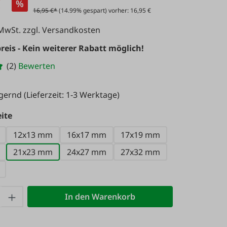
€
%
16,95 €*
(14.99% gespart) vorher: 16,95 €
 MwSt. zzgl. Versandkosten
reis - Kein weiterer Rabatt möglich!
(2)
Bewerten
agernd
(Lieferzeit: 1-3 Werktage)
auswählen
ite
12x13 mm
16x17 mm
17x19 mm
21x23 mm
24x27 mm
27x32 mm
 Anzahl: Gib den gewünschten Wert ein 
In den Warenkorb