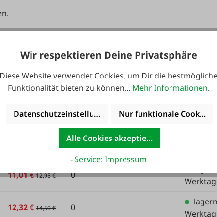
en.
Stückpreis
Fracht AT (0 = Standard)
Lieferzei
Wir respektieren Deine Privatsphäre
wenig
Diese Website verwendet Cookies, um Dir die bestmöglich
7,64 €
0
8,99 €
1-3 Werk
Funktionalität bieten zu können...
Mehr Informationen
.
lager
8,46 €
0
9,95 €
Datenschutzeinstellungen
Nur funktionale Cookies 
Werktag
wenig
Alle Cookies akzeptieren
9,77 €
0
11,50 €
1-3 Werk
- Service: Impressum
lager
11,01 €
0
12,95 €
Werktag
lager
12,32 €
0
14,50 €
Werktag