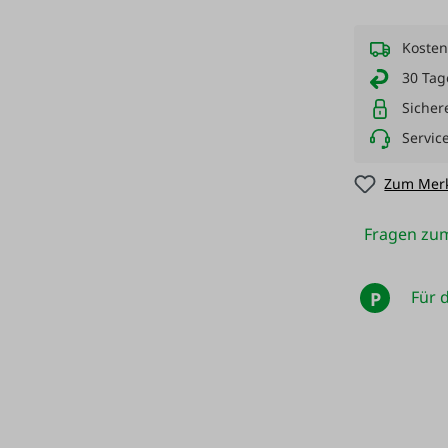
Kosten
30 Tag
Sicher
Servic
Zum Merk
Fragen zum
Für d
P