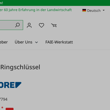
n!
r 60 Jahre Erfahrung in der Landwirtschaft
Deutsch
Du hast 0 Produkte auf dem Merkz
eber
Über Uns
FAIE-Werkstatt
Ringschlüssel
7794
*