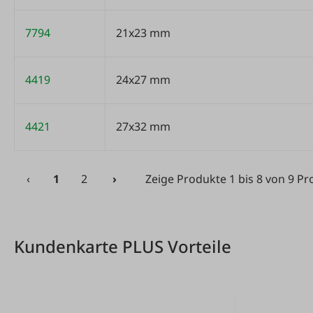
7794
21x23 mm
4419
24x27 mm
4421
27x32 mm
‹
1
2
›
Zeige Produkte 1 bis 8 von 9 P
Zeige Produkte 1 bis 8 von 9 Produkten
Kundenkarte PLUS Vorteile