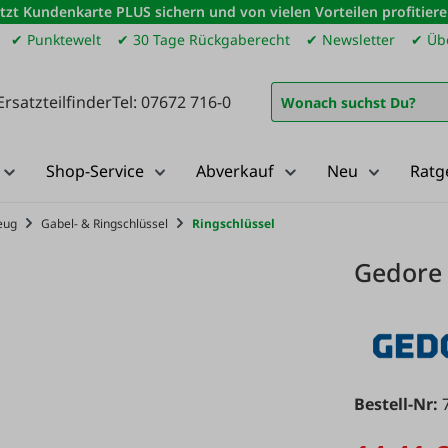
etzt Kundenkarte PLUS sichern und von vielen Vorteilen profitiere
✔ Punktewelt
✔ 30 Tage Rückgaberecht
✔ Newsletter
✔ Übe
Ersatzteilfinder
Tel: 07672 716-0
Shop-Service
Abverkauf
Neu
Ratg
eug
Gabel- & Ringschlüssel
Ringschlüssel
Gedore 
Bestell-Nr: