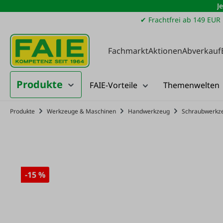
J
m Hauptinhalt springen
Zur Suche springen
Zur Hauptnavigation springen
✔ Frachtfrei ab 149 EUR
Fachmarkt
Aktionen
Abverkauf
Produkte
FAIE-Vorteile
Themenwelten
Produkte
Werkzeuge & Maschinen
Handwerkzeug
Schraubwerkz
-15 %