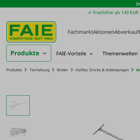
J
m Hauptinhalt springen
Zur Suche springen
Zur Hauptnavigation springen
✔ Frachtfrei ab 149 EUR
Fachmarkt
Aktionen
Abverkauf
Produkte
FAIE-Vorteile
Themenwelten
Produkte
Tierhaltung
Rinder
Halfter, Stricke & Anbindungen
A