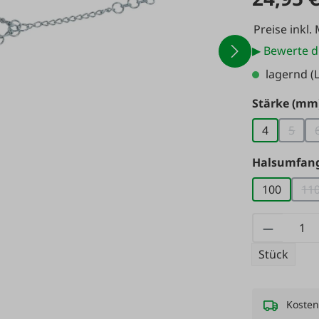
Preise inkl.
▶ Bewerte d
lagernd
(L
Stärke (mm
4
5
(Diese
Halsumfang
100
11
(
Produkt
Stück
Kosten