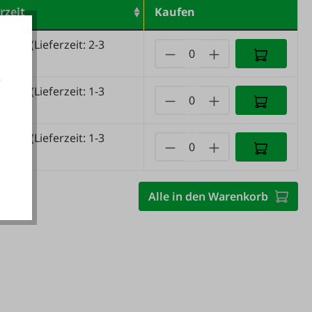
rzeit
Kaufen
gernd
(Lieferzeit: 2-3
hen)
e
gernd
(Lieferzeit: 1-3
tage)
akzeptieren
gernd
(Lieferzeit: 1-3
tage)
Alle in den Warenkorb