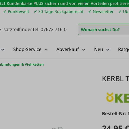
etzt Kundenkarte PLUS sichern und von vielen Vorteilen profitiere
✔ Punktewelt
✔ 30 Tage Rückgaberecht
✔ Newsletter
✔ Übe
Ersatzteilfinder
Tel: 07672 716-0
Shop-Service
Abverkauf
Neu
Ratg
nbindungen & Viehketten
KERBL T
Bestell-Nr:
24,95 