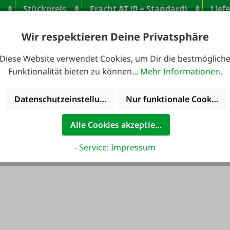
Stückpreis
Fracht AT (0 = Standard)
Liefe
la
Wir respektieren Deine Privatsphäre
0
24,95 €
Woc
Diese Website verwendet Cookies, um Dir die bestmöglich
la
Funktionalität bieten zu können...
Mehr Informationen
.
0
24,95 €
Werk
Datenschutzeinstellungen
Nur funktionale Cookies 
la
0
32,95 €
Werk
Alle Cookies akzeptieren
- Service: Impressum