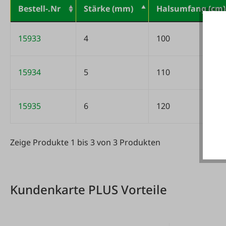
Bestell-.Nr
Stärke (mm)
Halsumfang (cm)
Variantentabelle
15933
4
100
15934
5
110
15935
6
120
Zeige Produkte 1 bis 3 von 3 Produkten
Zeige Produkte 1 bis 3 von 3 Produkten
Kundenkarte PLUS Vorteile