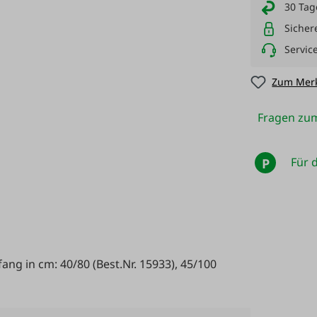
30 Tag
Sicher
Servic
Zum Merk
Fragen zum
Für d
P
ang in cm: 40/80 (Best.Nr. 15933), 45/100