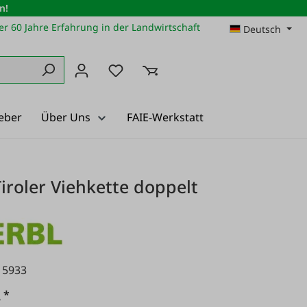
n!
r 60 Jahre Erfahrung in der Landwirtschaft
Deutsch
Du hast 0 Produkte auf dem Merkz
eber
Über Uns
FAIE-Werkstatt
iroler Viehkette doppelt
15933
*
€