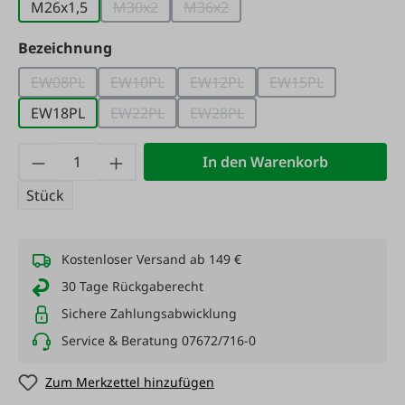
M26x1,5
M30x2
M36x2
(Diese Option ist zurzeit nicht verfügbar.)
(Diese Option ist zurzeit nicht ve
auswählen
Bezeichnung
EW08PL
EW10PL
EW12PL
EW15PL
(Diese Option ist zurzeit nicht verfügbar.)
(Diese Option ist zurzeit nicht verfügbar.)
(Diese Option ist zurzeit nicht 
(Diese Option ist 
EW18PL
EW22PL
EW28PL
(Diese Option ist zurzeit nicht verfügbar.)
(Diese Option ist zurzeit nicht 
Produkt Anzahl: Gib den gewünschten Wert
In den Warenkorb
Stück
Kostenloser Versand ab 149 €
30 Tage Rückgaberecht
Sichere Zahlungsabwicklung
Service & Beratung 07672/716-0
Zum Merkzettel hinzufügen