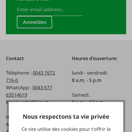
Anmelden
Contact
Heures d'ouverture:
Téléphone :
0043 7672
lundi - vendredi:
716-0
8 a.m. - 5 p.m
WhatsApp :
0043 677
63514619
Samedi:
Email :
info@faie.at
8 a.m. - 12 a.m.
Nous respectons ta vie privée
Handelsstraße 9
A-4844 Regau
Ce site utilise des cookies pour t'offrir la
Autriche