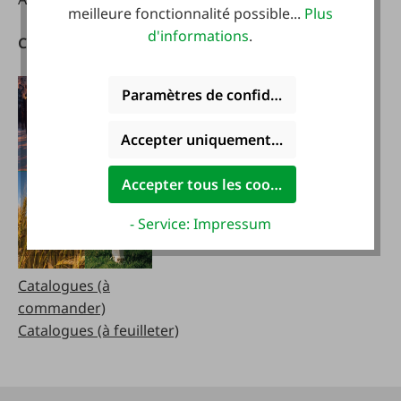
meilleure fonctionnalité possible...
Plus
d'informations
.
Catalogues
Télécharger notre
application
Paramètres de confidentialité
Accepter uniquement les cookies foncti
Accepter tous les cookies
- Service: Impressum
Catalogues (à
commander)
Catalogues (à feuilleter)