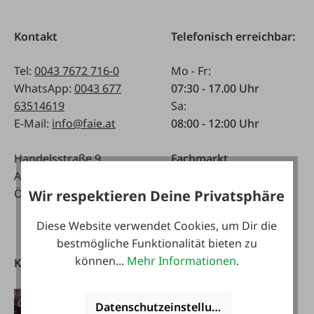
Kontakt
Telefonisch erreichbar:
Tel:
0043 7672 716-0
Mo - Fr:
WhatsApp:
0043 677
07:30 - 17.00 Uhr
63514619
Sa:
E-Mail:
info@faie.at
08:00 - 12:00 Uhr
Handelsstraße 9
Fachmarkt
A-4844 Regau
Mo - Fr:
Österreich
08:00 - 17:00 Uhr
Wir respektieren Deine Privatsphäre
Sa:
Diese Website verwendet Cookies, um Dir die
08:00 - 12:00 Uhr
bestmögliche Funktionalität bieten zu
können...
Mehr Informationen
.
Kataloge
FAIE App
herunterladen
Datenschutzeinstellungen