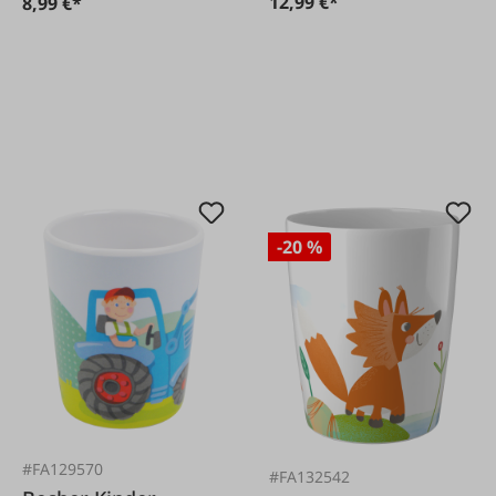
12,99 €*
8,99 €*
-20 %
#FA129570
#FA132542