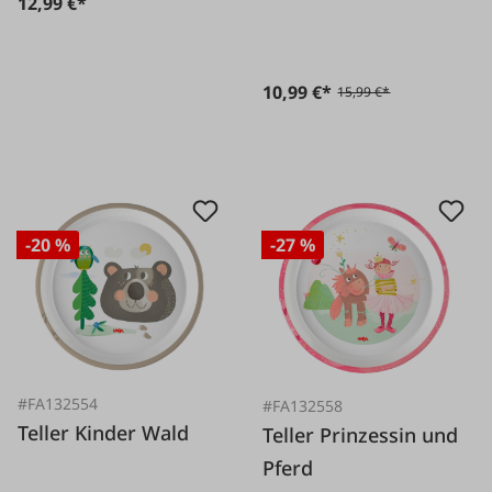
12,99 €*
10,99 €*
15,99 €*
-20 %
-27 %
#FA132554
#FA132558
Teller Kinder Wald
Teller Prinzessin und
Pferd