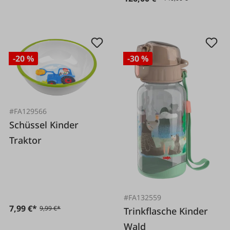
-20 %
-30 %
#FA129566
Schüssel Kinder
Traktor
#FA132559
7,99 €*
9,99 €*
Trinkflasche Kinder
Wald