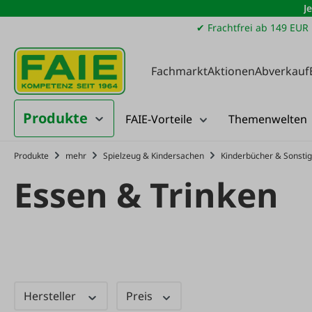
J
m Hauptinhalt springen
Zur Suche springen
Zur Hauptnavigation springen
✔ Frachtfrei ab 149 EUR
Fachmarkt
Aktionen
Abverkauf
Produkte
FAIE-Vorteile
Themenwelten
Produkte
mehr
Spielzeug & Kindersachen
Kinderbücher & Sonsti
Essen & Trinken
Hersteller
Preis