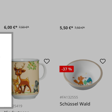
6,00 €*
5,50 €*
7,50 €*
7,50 €*
e
-37 %
akzeptieren
#FA132555
Schüssel Wald
#FA125419