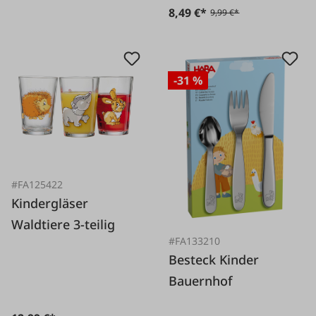
8,49 €*
9,99 €*
-31 %
#FA125422
Kindergläser
Waldtiere 3-teilig
#FA133210
Besteck Kinder
Bauernhof