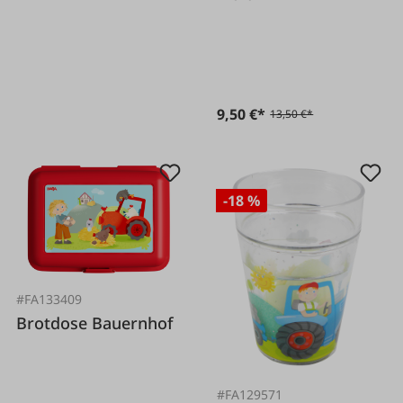
9,50 €*
13,50 €*
-18 %
#FA133409
Brotdose Bauernhof
#FA129571