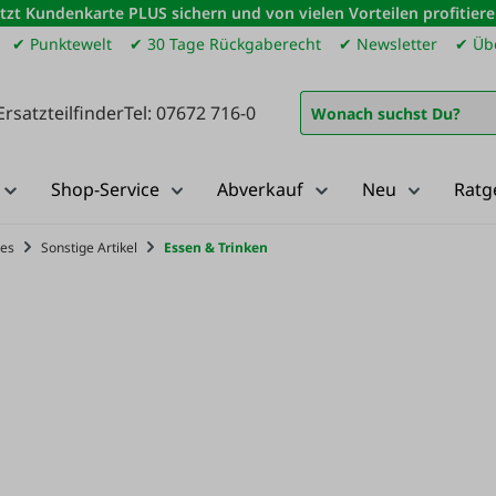
etzt Kundenkarte PLUS sichern und von vielen Vorteilen profitiere
✔ Punktewelt
✔ 30 Tage Rückgaberecht
✔ Newsletter
✔ Übe
Ersatzteilfinder
Tel: 07672 716-0
Shop-Service
Abverkauf
Neu
Ratg
ges
Sonstige Artikel
Essen & Trinken