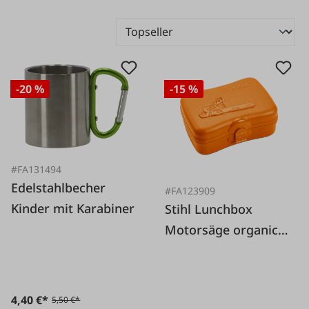
-20 %
-15 %
#FA131494
Edelstahlbecher
#FA123909
Kinder mit Karabiner
Stihl Lunchbox
Motorsäge organic
orange
4,40 €*
5,50 €*