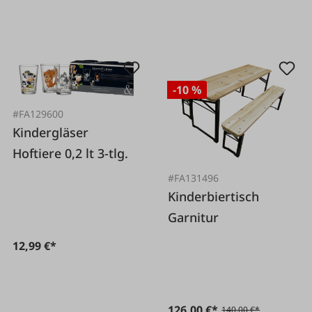
-10 %
#FA129600
Kindergläser
Hoftiere 0,2 lt 3-tlg.
#FA131496
Kinderbiertisch
Garnitur
12,99 €*
126,00 €*
140,00 €*