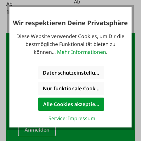
Ab
Ab
28,45 €*
18,95 €*
Wir respektieren Deine Privatsphäre
Diese Website verwendet Cookies, um Dir die
Der FAIE-Newsletter:
bestmögliche Funktionalität bieten zu
können...
Mehr Informationen
.
10,- Gutschein
Datenschutzeinstellungen
Jetzt für den FAIE-Newsletter
anmelden und 10,- Gutschein
Nur funktionale Cookies akzeptieren
sichern!
Alle Cookies akzeptieren
E-Mail-Adresse
*
- Service: Impressum
Anmelden