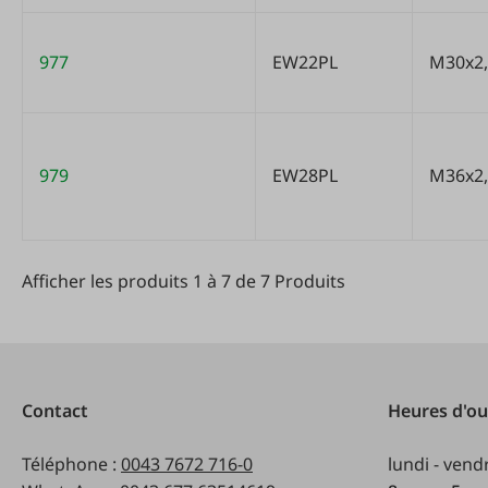
977
EW22PL
M30x2,
979
EW28PL
M36x2,
Afficher les produits 1 à 7 de 7 Produits
Afficher les produits 1 à 7 de 7 Produits
Contact
Heures d'ou
Téléphone :
0043 7672 716-0
lundi - vend