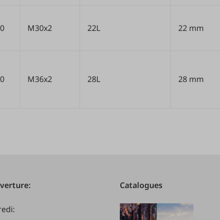
0
M30x2
22L
22 mm
0
M36x2
28L
28 mm
verture:
Catalogues
redi: