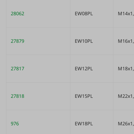
Variants table
28062
EW08PL
M14x1,
27879
EW10PL
M16x1,
27817
EW12PL
M18x1,
27818
EW15PL
M22x1,
976
EW18PL
M26x1,