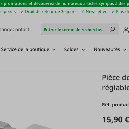
s promotions et découvrez de nombreux articles sympas à des pri
e points
✔ Droit de retour de 30 jours
✔ Newsletter
✔ Plus de
hange
Contact
Service de la boutique
Soldes
Nouveautés
 tuyauterie
Raccord coudé réglable
Raccord coudé réglable
Pièce d
réglabl
Réf. produit
15,90 