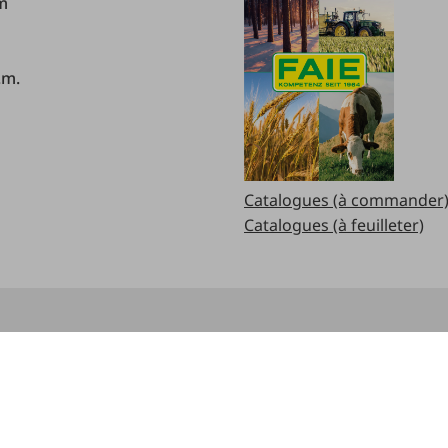
.m
.m.
Catalogues (à commander
Catalogues (à feuilleter)
Avantages
Monde de points FAIE
aison
Carte de fidélité PLUS