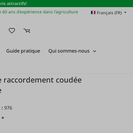
x attractifs!
 60 ans d'expérience dans l'agriculture
Français (FR)
Vous avez 0 articles dans votre liste de souhaits
Guide pratique
Qui sommes-nous
e raccordement coudée
e
 :
976
*
€