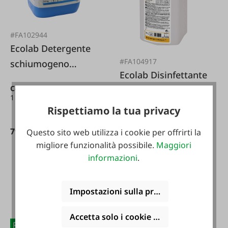
#FA102944
Ecolab Detergente
#FA104917
schiumogeno
Ecolab Disinfettante
TOPAZ MD3 12 kg *
Contenuto:
12 kg
(6,66 € /
per le mani P3
1 kg)
Manodes *
Rispettiamo la tua privacy
79,95 €*
Questo sito web utilizza i cookie per offrirti la
migliore funzionalità possibile.
Maggiori
18,95 €*
informazioni
.
Impostazioni sulla privacy
Bio geeignet
Accetta solo i cookie funzionali
Punti:
2450