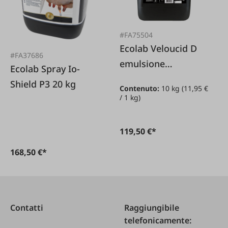
#FA75504
Ecolab Veloucid D
#FA37686
emulsione
Ecolab Spray Io-
disinfettante per la
Shield P3 20 kg
Contenuto:
10 kg
(11,95 €
cura *
/ 1 kg)
119,50 €*
168,50 €*
Contatti
Raggiungibile
telefonicamente: