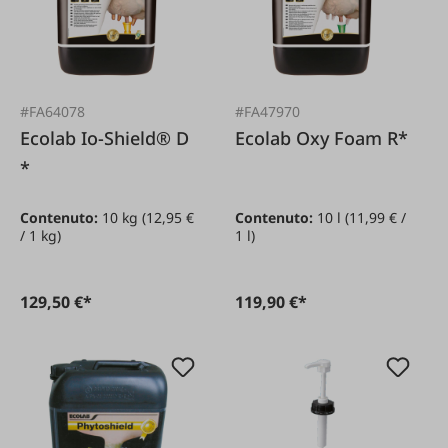
#FA64078
#FA47970
Ecolab Io-Shield® D
Ecolab Oxy Foam R*
*
Contenuto:
10 kg
(12,95 €
Contenuto:
10 l
(11,99 € /
/ 1 kg)
1 l)
129,50 €*
119,90 €*