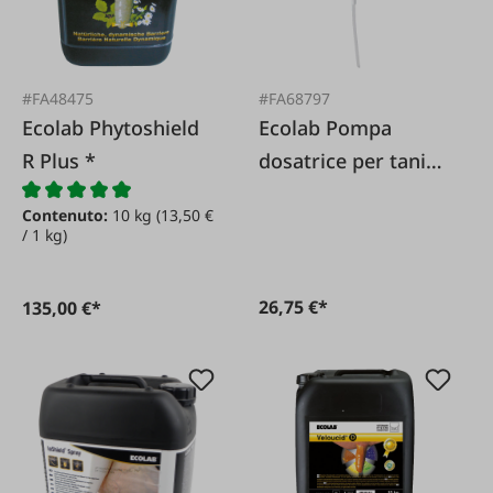
#FA48475
#FA68797
Ecolab Phytoshield
Ecolab Pompa
R Plus *
dosatrice per tanica
da 12 litri
Contenuto:
10 kg
(13,50 €
/ 1 kg)
26,75 €*
135,00 €*