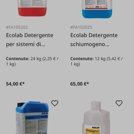
#FA105202
#FA102025
Ecolab Detergente
Ecolab Detergente
per sistemi di
schiumogeno
mungitura Horolith
TOPAZ AC3 *
Contenuto:
24 kg
(2,25 € /
Contenuto:
12 kg
(5,42 € /
Star *
1 kg)
1 kg)
54,00 €*
65,00 €*