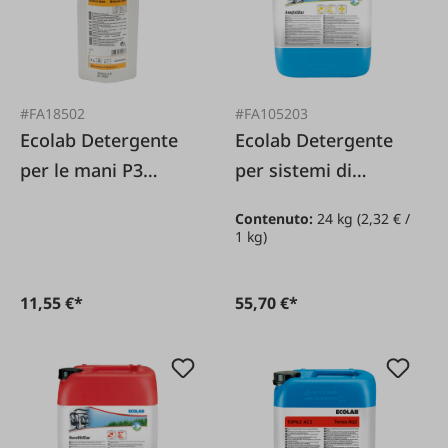
#FA18502
#FA105203
Ecolab Detergente
Ecolab Detergente
per le mani P3
per sistemi di
Manoclean
mungitura Asepto
Contenuto:
24 kg
(2,32 € /
Star *
1 kg)
11,55 €*
55,70 €*