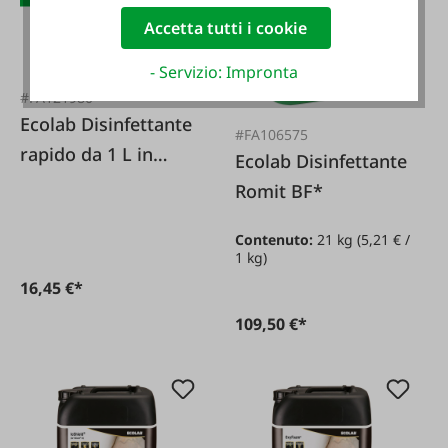
Accetta tutti i cookie
- Servizio: Impronta
#FA121980
Ecolab Disinfettante
#FA106575
rapido da 1 L in
Ecolab Disinfettante
flacone spray
Romit BF*
Contenuto:
21 kg
(5,21 € /
1 kg)
16,45 €*
109,50 €*