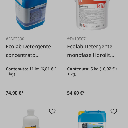
#FA63330
#FA105071
Ecolab Detergente
Ecolab Detergente
concentrato
monofase Horolith
multiuso P3
Solo *
Contenuto:
11 kg
(6,81 € /
Contenuto:
5 kg
(10,92 € /
Inciprop V
1 kg)
1 kg)
74,90 €*
54,60 €*