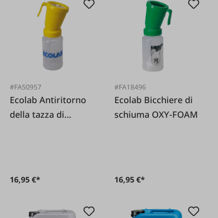
#FA50957
#FA18496
Ecolab Antiritorno
Ecolab Bicchiere di
della tazza di
schiuma OXY-FOAM
immersione
16,95 €*
16,95 €*