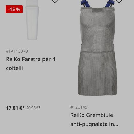
-15 %
#FA113370
ReiKo Faretra per 4
coltelli
#120145
17,81 €*
20,95 €*
ReiKo Grembiule
anti-pugnalata in
rete d'acciaio