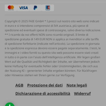
Copyright © 2025 FAIE GmbH * I prezzi sul nostro sito web sono indicati
in euro e si intendono comprensivi di IVA austriaca, più spese di
spedizione ed eventuali spese di contrassegno, salvo diversa indicazione.
** I ricambi da noi offerti NON sono ricambi originali. Il limite di
spedizione gratuita di 149 EUR NON si applica ai rivenditori e alle tariffe
di spedizione forfettarie (indicate nell'articolo). La spedizione in giornata
e la spedizione espressa devono essere pagate separatamente. I testi, le
immagini e i video forniti su questo sito web possono essere stati creati
in tutto o in parte con l'aiuto dell'intelligenza artificiale. Wir legen großen
Wert auf die Qualität und Richtigkeit der Inhalte, wir übernehmen jedoch
keine Haftung für eventuelle Fehler oder Unstimmigkeiten, die sich aus
der Nutzung KI – generierter Inhalte ergeben könnten. Für Rückfragen
oder Hinweise stehen wir Ihnen gerne zur Verfügung
AGB
Protezione dei dati
Note legali
Dichiarazione di accessibilità
Widerruf