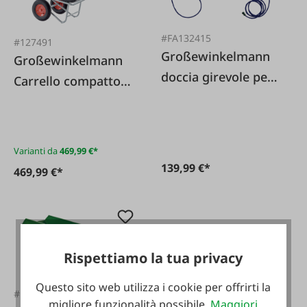
#FA132415
#127491
Großewinkelmann
Großewinkelmann
doccia girevole per
Carrello compatto
animali domestici
350 L
Varianti da
469,99 €*
139,99 €*
469,99 €*
Rispettiamo la tua privacy
Questo sito web utilizza i cookie per offrirti la
#FA130384
migliore funzionalità possibile.
Maggiori