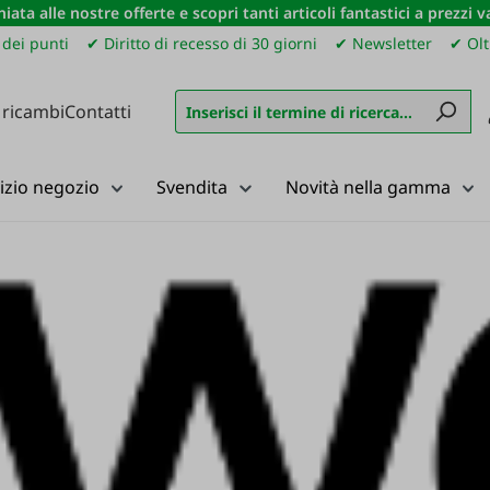
iata alle nostre offerte e scopri tanti articoli fantastici a prezzi 
dei punti
✔ Diritto di recesso di 30 giorni
✔ Newsletter
✔ Olt
 ricambi
Contatti
izio negozio
Svendita
Novità nella gamma