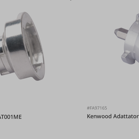
#FA97165
Kenwood Adat
re KAT001ME