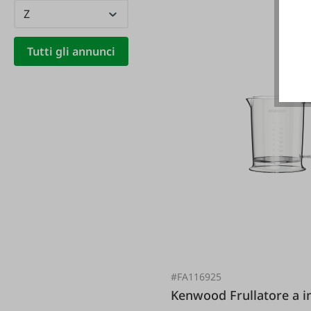
Z
Kosmos
(6)
Kraiburg
(11)
Tutti gli annunci
Kränzle
(38)
Krenhof
(8)
Kröpfel
(8)
KS Tools
(20)
KWB
(3)
#FA116925
Kenwood Frullatore a immersione Triblade XL