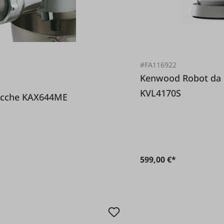
#FA116922
Kenwood Robot da cucina Chef XL 6 7 litri
KVL4170S
per bacche KAX644ME
599,00 €*