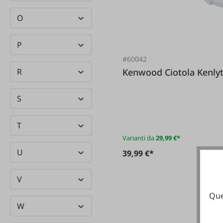
Kern Kraft
(10)
O
KERN
(10)
Waagen
P
Kersia
(15)
#60042
klein
(1)
R
Kenwood Ciotola Kenl
Knipex
(8)
S
Knott
(7)
KNZ
(1)
T
Lecksteine
Varianti da
29,99 €*
Kochstar
(2)
U
39,99 €*
KÖMAG
(4)
V
Komet
(7)
Que
KoMo
(5)
W
Konstant
(8)