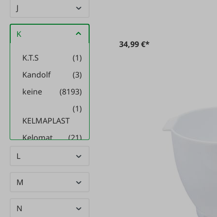
J
K
34,99 €*
K.T.S
(1)
Kandolf
(3)
keine
(8193)
(1)
KELMAPLAST
Kelomat
(21)
Kenwood
(12)
L
KERBL
(1136)
M
Kerbl
(6)
Maschinenbau
N