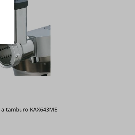
ionali
attugia a tamburo KAX643ME