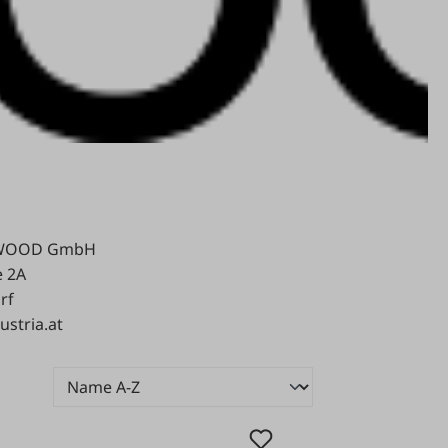
NWOOD GmbH
e 2A
rf
stria.at