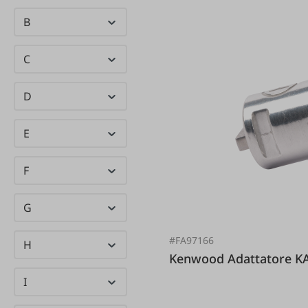
B
C
D
E
F
G
#FA97166
H
Kenwood Adattato
I