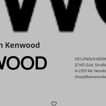
on Kenwood
DE’LONGHI-KE
IZ NÖ-Süd, Straß
A-2355 Wr. Neudo
shop@kenwoodau