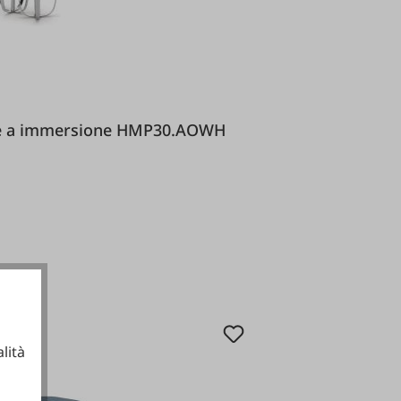
ullatore a immersione HMP30.AOWH
lità