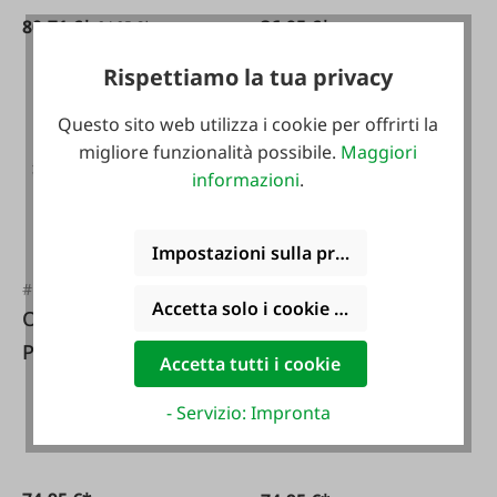
80,71 €*
36,95 €*
94,95 €*
Rispettiamo la tua privacy
Questo sito web utilizza i cookie per offrirti la
migliore funzionalità possibile.
Maggiori
informazioni
.
Impostazioni sulla privacy
#FA24068
#FA47633
Accetta solo i cookie funzionali
Ochsenkopf
Ochsenkopf Set di
Professionista della
cunei
Accetta tutti i cookie
cintura forestale
- Servizio: Impronta