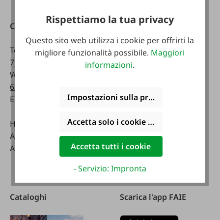
Rispettiamo la tua privacy
Contatti
Raggiungibile
telefonicamente:
Questo sito web utilizza i cookie per offrirti la
Telefono:
0043 7672
migliore funzionalità possibile.
Maggiori
716-0
Lunedì - venerdì:
informazioni
.
WhatsApp:
0043 677
07:30 - 17.00
63514619
Sabato:
Impostazioni sulla privacy
Email:
info@faie.at
08:00 - 12:00
Accetta solo i cookie funzionali
Handelsstraße 9
Negozio specializzato
A-4844 Regau
Lunedì - venerdì:
Accetta tutti i cookie
Austria
08:00 - 17:00
Sabato:
- Servizio: Impronta
08:00 - 12:00
Cataloghi
Scarica l'app FAIE