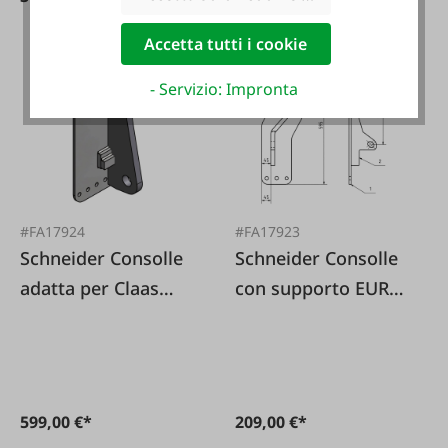
Accetta tutti i cookie
- Servizio: Impronta
#FA17924
#FA17923
Schneider Consolle
Schneider Consolle
adatta per Claas
con supporto EURO
Sollevatore
1 paio
telescopico Kramer
1 paio
599,00 €*
209,00 €*