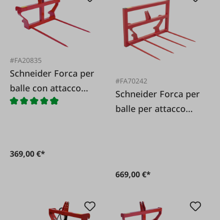
#FA20835
Schneider Forca per
#FA70242
balle con attacco
Schneider Forca per
Euro e a tre punti 2
balle per attacco
punte
EURO con 4 denti
1100 mm
369,00 €*
669,00 €*