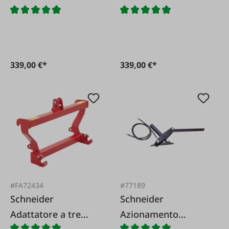
punti Cat. 2 per
punti Cat. 2 per
attacco EURO per
montaggio EURO
trattori standard
per trattori
standard con
339,00 €*
339,00 €*
altezza da terra
ridotta
#FA72434
#77189
Schneider
Schneider
Adattatore a tre
Azionamento