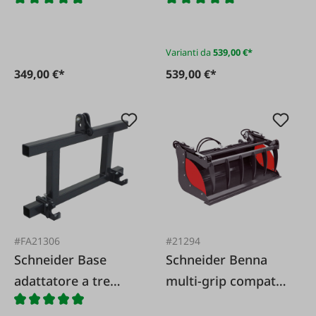
punti EURO Cat.2
dispositivo idraulico
EURO
Varianti da
539,00 €*
349,00 €*
539,00 €*
#FA21306
#21294
Schneider Base
Schneider Benna
adattatore a tre
multi-grip compatta
punti senza gancio
con attacco EURO