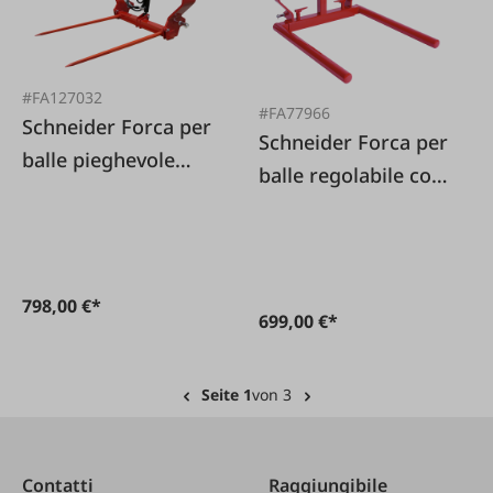
#FA127032
#FA77966
Schneider Forca per
Schneider Forca per
balle pieghevole
balle regolabile con
idraulica con
tubi di supporto
attacco a tre punti e
attacco EURO
798,00 €*
699,00 €*
Seite 1
von 3
Contatti
Raggiungibile