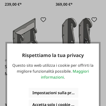
239,00 €*
369,00 €*
Rispettiamo la tua privacy
#FA118027
#FA118028
Questo sito web utilizza i cookie per offrirti la
Schneider Console
Schneider Console
migliore funzionalità possibile.
Maggiori
Mini Kramer
Mini Schäffer
informazioni
.
Hoflader
Hoflader
Impostazioni sulla privacy
Accetta solo i cookie funzionali
319,00 €*
198,00 €*