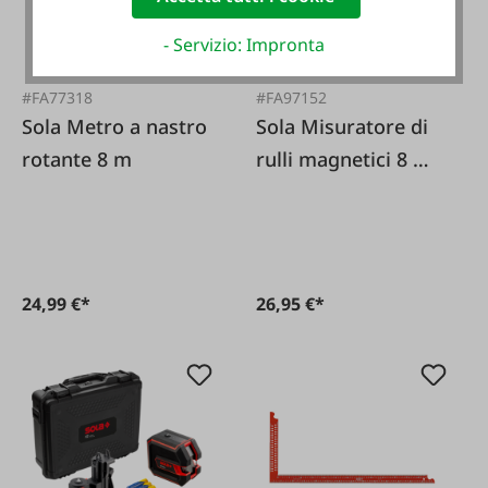
- Servizio: Impronta
#FA77318
#FA97152
Sola Metro a nastro
Sola Misuratore di
rotante 8 m
rulli magnetici 8 m /
25 mm
24,99 €*
26,95 €*