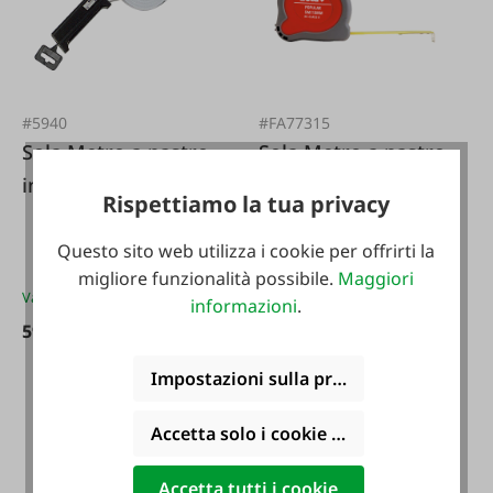
#5940
#FA77315
Sola Metro a nastro
Sola Metro a nastro
in acciaio
rotante 5 m
Rispettiamo la tua privacy
Questo sito web utilizza i cookie per offrirti la
migliore funzionalità possibile.
Maggiori
Varianti da
59,95 €*
informazioni
.
59,95 €*
17,95 €*
Impostazioni sulla privacy
Accetta solo i cookie funzionali
Accetta tutti i cookie