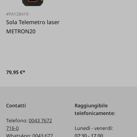
#FA128419
Sola Telemetro laser
METRON20
79,95 €*
Contatti
Raggiungibile
telefonicamente:
Telefono:
0043 7672
716-0
Lunedì - venerdì:
WhatsApp:
0043 677
07:30 - 17.00