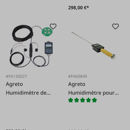
298,00 €*
#FA130027
#FA60849
Agreto
Agreto
Humidimètre de
Humidimètre pour
presse PFM II
foin et paille
AGRETO HFM II 50
cm