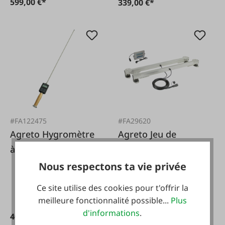
599,00 €*
339,00 €*
#FA122475
#FA29620
Agreto Hygromètre
Agreto Jeu de
à foin et à paille
poutres de pesée
AGRETO HFM II 100
Agreto
Nous respectons ta vie privée
cm
Ce site utilise des cookies pour t'offrir la
meilleure fonctionnalité possible...
Plus
d'informations
.
409,00 €*
1 459,00 €*