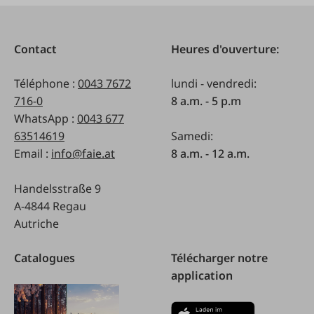
Contact
Heures d'ouverture:
Téléphone :
0043 7672
lundi - vendredi:
716-0
8 a.m. - 5 p.m
WhatsApp :
0043 677
63514619
Samedi:
Email :
info@faie.at
8 a.m. - 12 a.m.
Handelsstraße 9
A-4844 Regau
Autriche
Catalogues
Télécharger notre
application