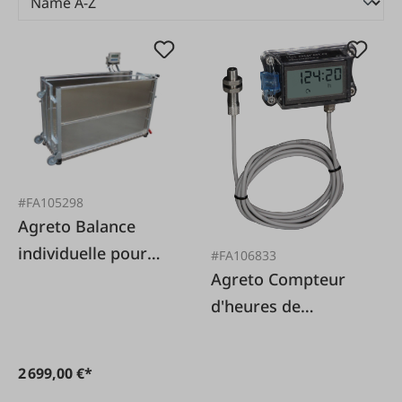
#FA105298
Agreto Balance
individuelle pour
#FA106833
Agreto Compteur
animaux Agreto
d'heures de
fonctionnement
AGRETO
2 699,00 €*
RotoCounter