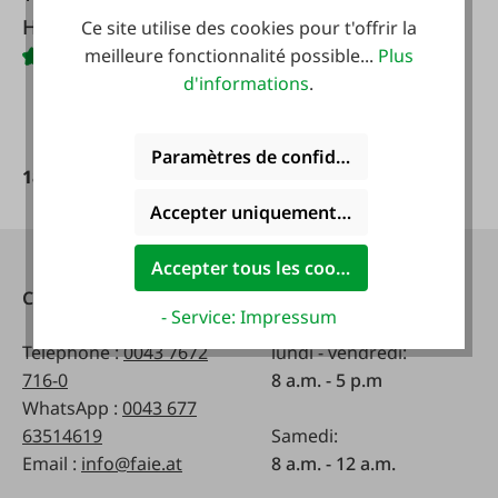
Huile moteur 2
Ce site utilise des cookies pour t'offrir la
meilleure fonctionnalité possible...
Plus
temps avec
d'informations
.
distributeur 1 litre
Paramètres de confidentialité
18,95 €*
Accepter uniquement les cookies foncti
Accepter tous les cookies
Contact
Heures d'ouverture:
- Service: Impressum
Téléphone :
0043 7672
lundi - vendredi:
716-0
8 a.m. - 5 p.m
WhatsApp :
0043 677
63514619
Samedi:
Email :
info@faie.at
8 a.m. - 12 a.m.