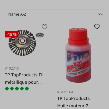
-15 %
#102740
TP TopProducts Fil
métallique pour
brosse à mauvaises
#FA15164
herbes
TP TopProducts
Huile moteur 2