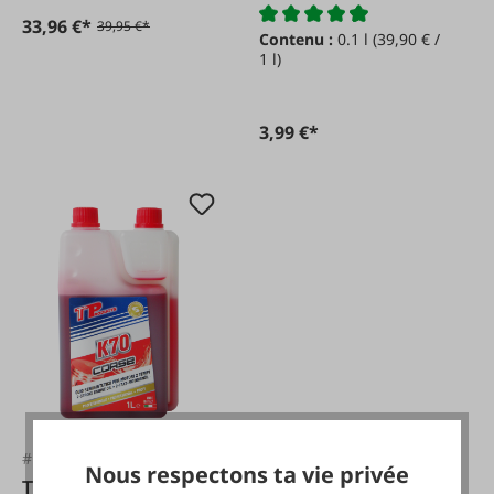
temps 100 ml
33,96 €*
39,95 €*
Contenu :
0.1 l
(39,90 € /
1 l)
3,99 €*
#FA58982
Nous respectons ta vie privée
TP TopProducts