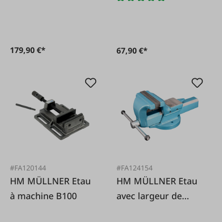
métal 9,5 mm
179,90 €*
67,90 €*
#FA120144
#FA124154
HM MÜLLNER Etau
HM MÜLLNER Etau
à machine B100
avec largeur de
serrage 125mm