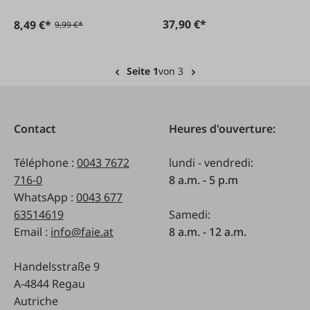
37,90 €*
8,49 €*
9,99 €*
Seite 1
von 3
Contact
Heures d'ouverture:
Téléphone :
0043 7672
lundi - vendredi:
716-0
8 a.m. - 5 p.m
WhatsApp :
0043 677
63514619
Samedi:
Email :
info@faie.at
8 a.m. - 12 a.m.
Handelsstraße 9
A-4844 Regau
Autriche