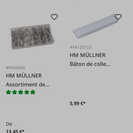
#FA120123
HM MÜLLNER
Bâton de colle
#FA54306
chaude 11x200 12
HM MÜLLNER
pièces
Assortiment de
goupilles à ressort,
150 pièces.
5,99 €*
De
13,45 €*