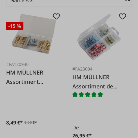
-15 %
#FA120930
#FA23094
HM MÜLLNER
HM MÜLLNER
Assortiment
Assortiment de
d'oeillets 103 pièces
connecteurs à
souder, 60 pièces.
8,49 €*
9,99 €*
De
26,95 €*