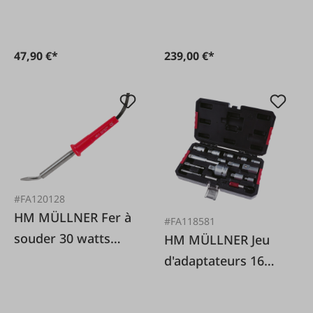
47,90 €*
239,00 €*
#FA120128
HM MÜLLNER Fer à
#FA118581
souder 30 watts
HM MÜLLNER Jeu
230V
d'adaptateurs 16
pièces.