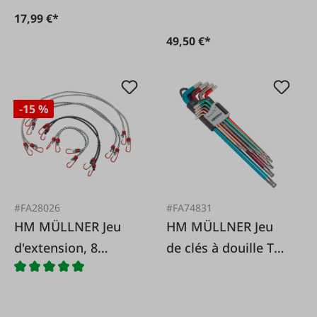
17,99 €*
49,50 €*
-15 %
#FA28026
#FA74831
HM MÜLLNER Jeu
HM MÜLLNER Jeu
d'extension, 8
de clés à douille TX
pièces.
à tête sphérique 9
pièces.