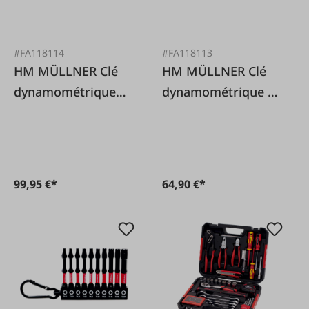
#FA118114
#FA118113
HM MÜLLNER Clé
HM MÜLLNER Clé
dynamométrique
dynamométrique 5-
40-220 Nm 1/2'
25 Nm 1/4'
99,95 €*
64,90 €*