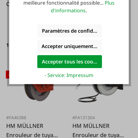
meilleure fonctionnalité possible...
Plus
Coffret de forets
d'informations
.
SDS Plus 4S 7 pièces
Paramètres de confidentialité
15,29 €*
17,99 €*
Accepter uniquement les cookies foncti
Accepter tous les cookies
-15 %
- Service: Impressum
#FA46388
#FA131304
HM MÜLLNER
HM MÜLLNER
Enrouleur de tuyau
Enrouleur de tuyau