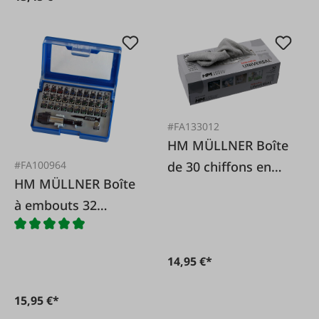
#FA133012
HM MÜLLNER Boîte
#FA100964
de 30 chiffons en
HM MÜLLNER Boîte
microfibres gris
à embouts 32
pièces. TX PH PZ
14,95 €*
15,95 €*