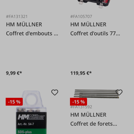
#FA131321
#FA105707
HM MÜLLNER
HM MÜLLNER
Coffret d'embouts «
Coffret d'outils 77
IMPACT » 10 pièces
pièces HM
9,99 €*
119,95 €*
-15 %
-15 %
#FA131592
HM MÜLLNER
Coffret de forets
SDS-Plus 4S-L, 5