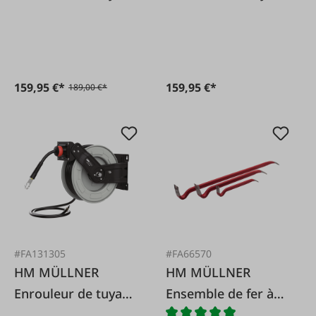
air comprimé HM15
pneumatique 15 m
métal 9,5 mm
159,95 €*
159,95 €*
189,00 €*
#FA131305
#FA66570
HM MÜLLNER
HM MÜLLNER
Enrouleur de tuyau
Ensemble de fer à
pneumatique 20 m
ongles, 3 pièces.