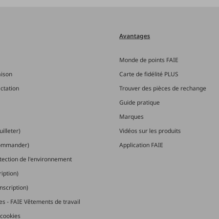
Avantages
Monde de points FAIE
aison
Carte de fidélité PLUS
actation
Trouver des pièces de rechange
Guide pratique
Marques
illeter)
Vidéos sur les produits
commander)
Application FAIE
otection de l'environnement
ription)
nscription)
les - FAIE Vêtements de travail
cookies