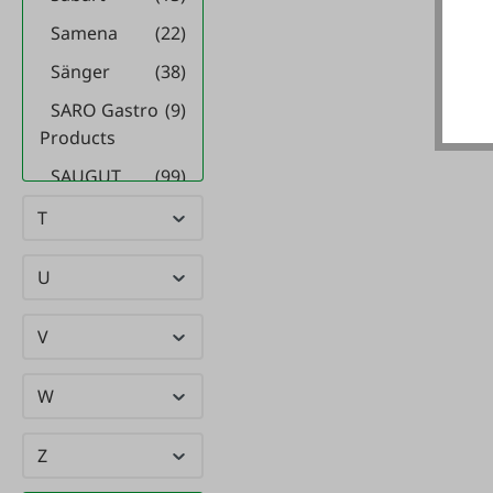
Samena
(22)
Sänger
(38)
SARO Gastro
(9)
Products
SAUGUT
(99)
Schaller
(5)
T
Scharfen
(3)
U
Slicing Machines
GmbH
V
SCHEIBLER
(21)
WORK WEAR
W
Schneider
(66)
Schopf
(12)
Z
(223)