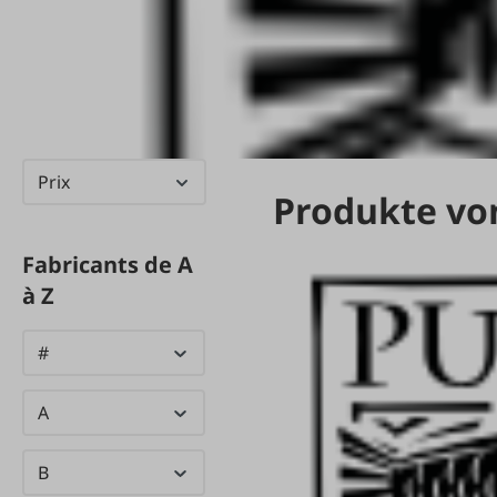
Prix
Produkte vo
Fabricants de A
à Z
#
A
B