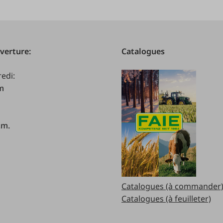
verture:
Catalogues
redi:
.m
.m.
Catalogues (à commander
Catalogues (à feuilleter)