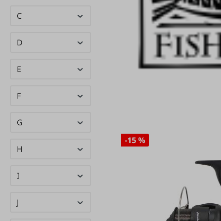
C
D
E
F
G
-15 %
H
I
J