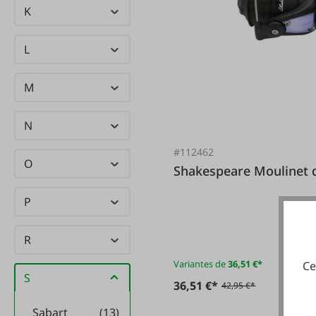
K
L
M
N
#112462
O
Shakespeare 
P
R
Variantes de
36,51 €*
Ce
S
36,51 €*
42,95 €*
Sabart
(13)