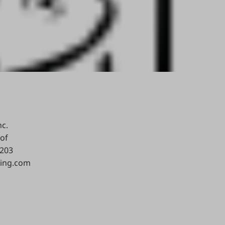
nc.
of
9203
hing.com