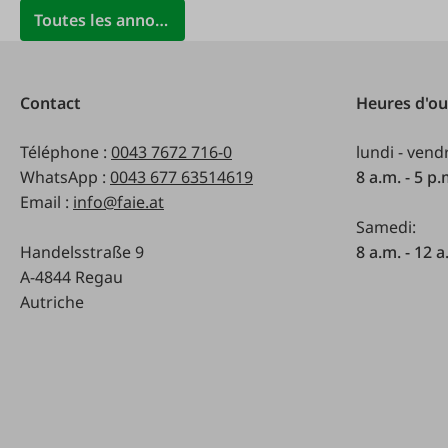
Toutes les annonces
Schröckenfux
Schuller
(25)
Schütze
(22)
Contact
Heures d'ou
(10)
Téléphone :
Schweißkraft
0043 7672 716-0
lundi - vend
WhatsApp :
0043 677 63514619
8 a.m. - 5 p
Seat
(6)
Email :
info@faie.at
(10)
Samedi:
Seifenkontor
Handelsstraße 9
8 a.m. - 12 a
A-4844 Regau
Servus
(20)
Autriche
Severin
(17)
(1)
Shakespeare
SHW
(5)
Signumat
(17)