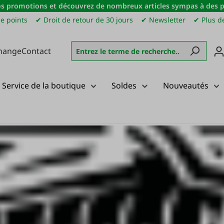
s promotions et découvrez de nombreux articles sympas à des pri
e points
✔ Droit de retour de 30 jours
✔ Newsletter
✔ Plus de
hange
Contact
Service de la boutique
Soldes
Nouveautés