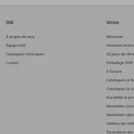
Silva
(1)
Silva
(17)
FAIE
Service
homeline
À propos de nous
Retourner
SMOKI
(21)
Équipe FAIE
Paiement et livr
Sola
(15)
Catalogues historiques
30 jours de rétr
Sonneck
(12)
Contact
Emballage FAIR
Speidel
(5)
E-facture
Stapa
(1)
Catalogues (à feu
Catalogues (à 
starmix
(1)
Durabilité et pr
Steinel
(2)
Newsletter (insc
STIGA
(66)
Newsletter (dési
Stihl
(173)
Tableau des tail
Stubai
(52)
Paramètres des 