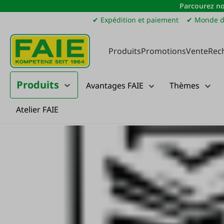
Parcourez no
sser au contenu principal
Passer à la recherche
Passer à la navigation principale
✔ Expédition et paiement
✔ Monde d
Produits
Promotions
Vente
Rec
Produits
Avantages FAIE
Thèmes
Atelier FAIE
Fabricants de A à Z
Shakespeare