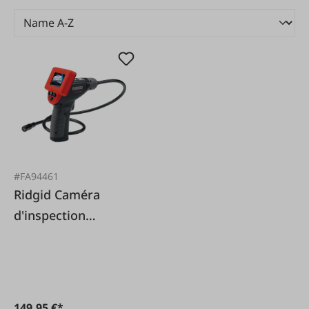
#FA94461
Ridgid Caméra
d'inspection
SeeSnake micro CA-
25
149,95 €*