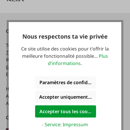
Contact
Heures d'ouverture:
Nous respectons ta vie privée
Téléphone :
0043 7672
lundi - vendredi:
Ce site utilise des cookies pour t'offrir la
716-0
8 a.m. - 5 p.m
meilleure fonctionnalité possible...
Plus
WhatsApp :
0043 677
d'informations
.
63514619
Samedi:
Email :
info@faie.at
8 a.m. - 12 a.m.
Paramètres de confidentialité
Handelsstraße 9
A-4844 Regau
Accepter uniquement les cookies foncti
Autriche
Accepter tous les cookies
Catalogues
Télécharger notre
- Service: Impressum
application