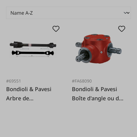
#69551
#FA68090
Bondioli & Pavesi
Bondioli & Pavesi
Arbre de
Boîte d'angle ou de
transmission grand
transfert 2100
angle profil
triangulaire, 1 3/8x6