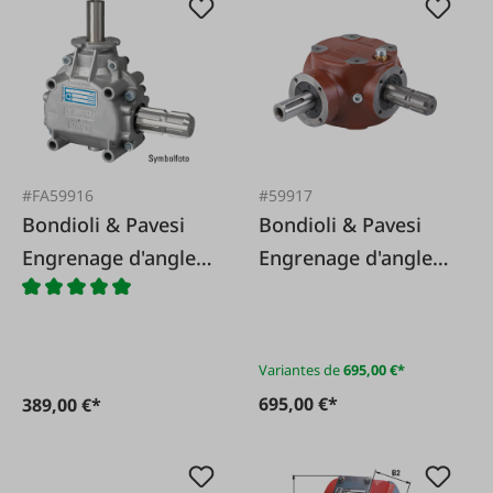
#FA59916
#59917
Bondioli & Pavesi
Bondioli & Pavesi
Engrenage d'angle
Engrenage d'angle
1020 pour scies
2020 avec rapport
circulaires avec
1:2,78, sens de
rapport 1:2,78, sens
rotation inversé
Variantes de
695,00 €*
de rotation inversé
695,00 €*
389,00 €*