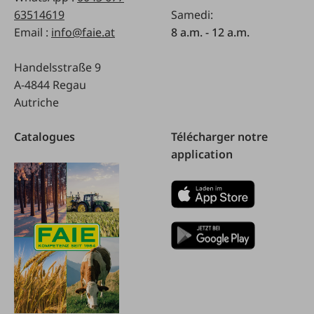
63514619
Samedi:
Email :
info@faie.at
8 a.m. - 12 a.m.
Handelsstraße 9
A-4844 Regau
Autriche
Catalogues
Télécharger notre
application