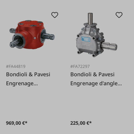
#FA44819
#FA72297
Bondioli & Pavesi
Bondioli & Pavesi
Engrenage
Engrenage d'angle
angulaire 2050
1018 pour scies
1:1.46
circulaires avec
rapport 1:2,78, le
sens de rotation
969,00 €*
225,00 €*
reste le même