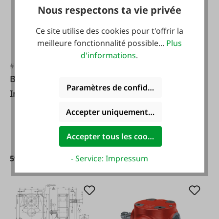
Nous respectons ta vie privée
Ce site utilise des cookies pour t'offrir la
meilleure fonctionnalité possible...
Plus
d'informations
.
#FA30449
#FA38132
Bondioli & Pavesi
Bondioli & Pavesi
Paramètres de confidentialité
Inverseur M5, 1:1
Inverseur M7 1:1
Accepter uniquement les cookies foncti
Accepter tous les cookies
- Service: Impressum
598,00 €*
875,00 €*