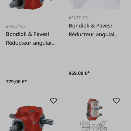
#FA37196
Bondioli & Pavesi
#FA37195
Bondioli & Pavesi
Réducteur angulaire
Réducteur angulaire
S2050 1:1,91 Profil
S2050 1:1 Profil de
de prise de force 1
prise de force 1 3/8
3/8 x 6
x 6
969,00 €*
779,00 €*