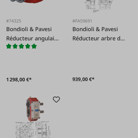
#74325
#FA59691
Bondioli & Pavesi
Bondioli & Pavesi
Réducteur angulaire
Réducteur arbre de
S2100 1:1 Profil de
prise de force avant
prise de force 1 3/8
M7 1.9:1
x 6
939,00 €*
1 298,00 €*