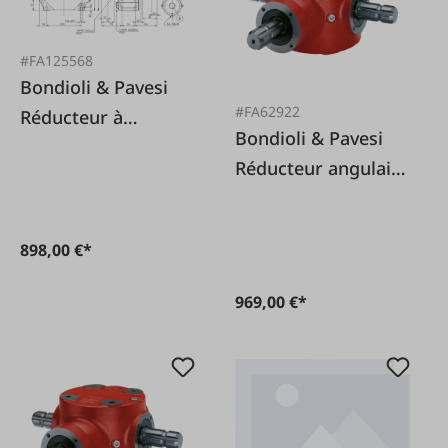
#FA125568
Bondioli & Pavesi
#FA62922
Réducteur à
Bondioli & Pavesi
engrenages
Réducteur angulaire
cylindriques M10
S2050 1,46:1 Profil
1:3
de prise de force 1
898,00 €*
3/8 x 6
969,00 €*