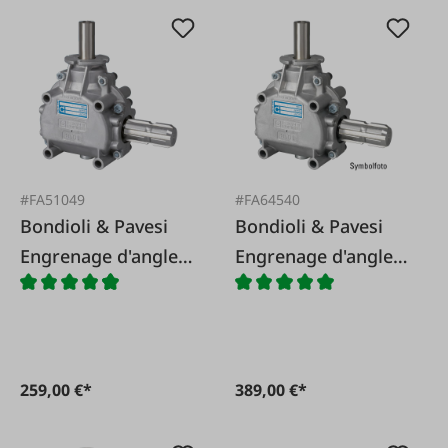
#FA51049
#FA64540
Bondioli & Pavesi
Bondioli & Pavesi
Engrenage d'angle
Engrenage d'angle
1018 pour scies
1020 pour scies
circulaires avec
circulaires avec
rapport 1:2,78, sens
rapport 1:2,78, le
de rotation inversé
sens de rotation
259,00 €*
389,00 €*
reste le même