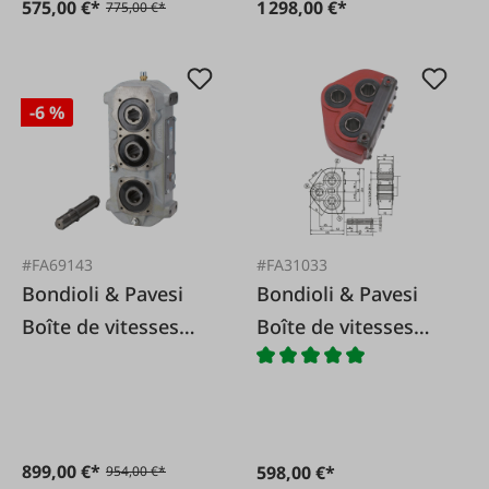
575,00 €*
1 298,00 €*
775,00 €*
-6 %
#FA69143
#FA31033
Bondioli & Pavesi
Bondioli & Pavesi
Boîte de vitesses
Boîte de vitesses
multifonctions IMR
universelle IMR1
6
899,00 €*
598,00 €*
954,00 €*