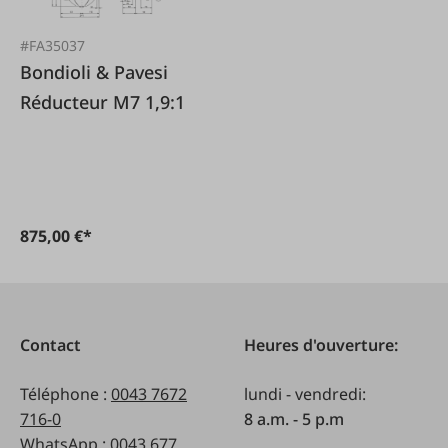
#FA35037
Bondioli & Pavesi
Réducteur M7 1,9:1
875,00 €*
Contact
Heures d'ouverture:
Téléphone :
0043 7672
lundi - vendredi:
716-0
8 a.m. - 5 p.m
WhatsApp :
0043 677