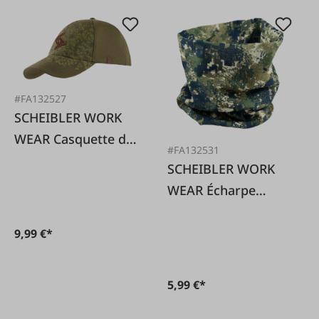
#FA132527
SCHEIBLER WORK
WEAR Casquette de
#FA132531
chasse, olive, taille
SCHEIBLER WORK
unique
WEAR Écharpe
multifonctionnelle,
camouflage olive,
9,99 €*
taille unique
5,99 €*