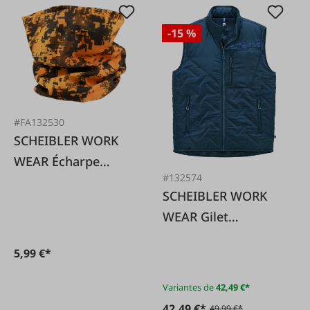
-15 %
#FA132530
SCHEIBLER WORK
WEAR Écharpe
#132574
multifonctionnelle,
SCHEIBLER WORK
orange camouflage,
WEAR Gilet
taille unique
matelassé
5,99 €*
extensible océan
UNISEXE
Variantes de
42,49 €*
42,49 €*
49,99 €*