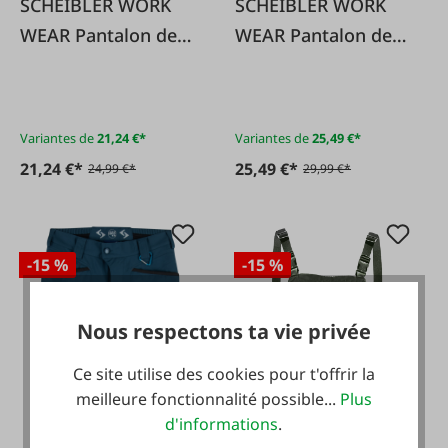
SCHEIBLER WORK
SCHEIBLER WORK
WEAR Pantalon de
WEAR Pantalon de
pluie basique –
pluie PU olive
jaune
Variantes de
21,24 €*
Variantes de
25,49 €*
21,24 €*
25,49 €*
24,99 €*
29,99 €*
-15 %
-15 %
Nous respectons ta vie privée
Ce site utilise des cookies pour t'offrir la
meilleure fonctionnalité possible...
Plus
d'informations
.