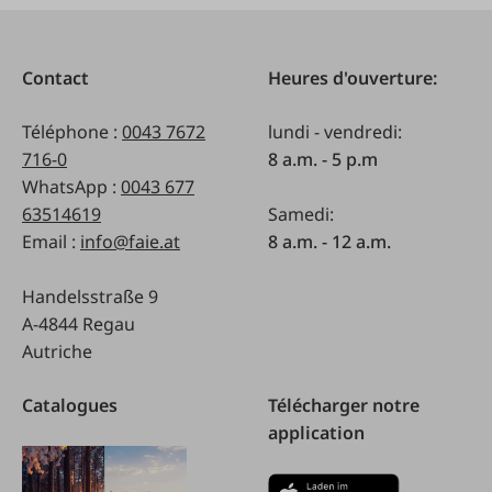
Contact
Heures d'ouverture:
Téléphone :
0043 7672
lundi - vendredi:
716-0
8 a.m. - 5 p.m
WhatsApp :
0043 677
63514619
Samedi:
Email :
info@faie.at
8 a.m. - 12 a.m.
Handelsstraße 9
A-4844 Regau
Autriche
Catalogues
Télécharger notre
application