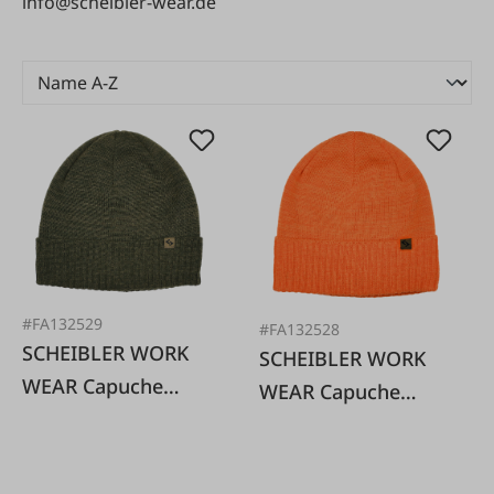
info@scheibler-wear.de
#FA132529
#FA132528
SCHEIBLER WORK
SCHEIBLER WORK
WEAR Capuche
WEAR Capuche
couleur olive chinée
orange mouchetée,
taille unique
taille unique