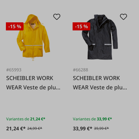
-15 %
-15 %
#65993
#66288
SCHEIBLER WORK
SCHEIBLER WORK
WEAR Veste de pluie
WEAR Veste de pluie
basique – jaune
PU – bleu nuit
Variantes de
21,24 €*
Variantes de
33,99 €*
21,24 €*
33,99 €*
24,99 €*
39,99 €*