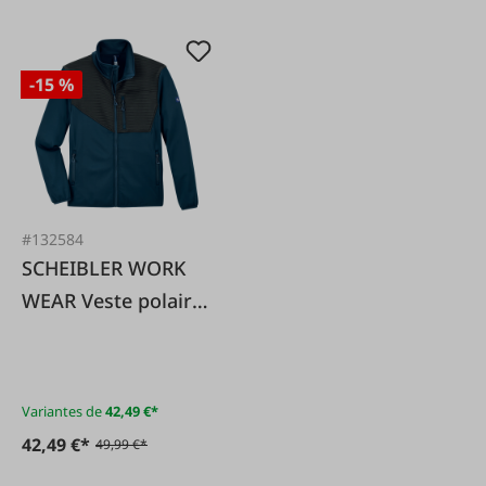
-15 %
#132584
SCHEIBLER WORK
WEAR Veste polaire
Titan des océans
extensible
Variantes de
42,49 €*
42,49 €*
49,99 €*