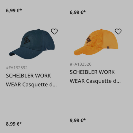
6,99 €*
6,99 €*
#FA132526
#FA132592
SCHEIBLER WORK
SCHEIBLER WORK
WEAR Casquette de
WEAR Casquette de
chasse orange,
baseball extensible
taille unique
Ocean
9,99 €*
8,99 €*