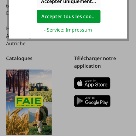
Accepter uniquement les cookies foncti
63514619
Samedi:
Email :
info@faie.at
8 a.m. - 12 a.m.
Accepter tous les cookies
Handelsstraße 9
- Service: Impressum
A-4844 Regau
Autriche
Catalogues
Télécharger notre
application