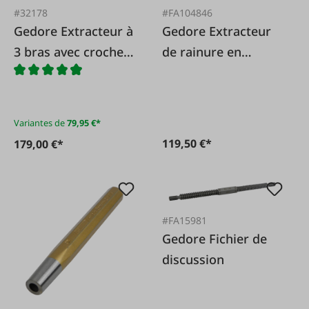
#32178
#FA104846
Gedore Extracteur à
Gedore Extracteur
3 bras avec crochets
de rainure en
d'extraction
spirale 1/2, 10
autocentrants
pièces.
Variantes de
79,95 €*
119,50 €*
179,00 €*
#FA15981
Gedore Fichier de
discussion