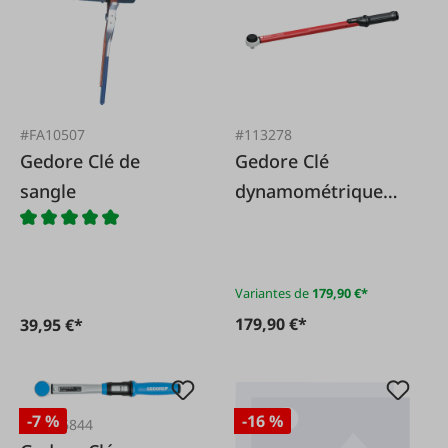
#FA10507
#113278
Gedore Clé de
Gedore Clé
sangle
dynamométrique
1/2
Variantes de
179,90 €*
179,90 €*
39,95 €*
-7 %
-16 %
#FA126844