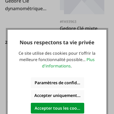
Gedore Clé
dynamométrique
20-100 Nm 1/2"
#FA93963
Gedore Clé mixte
SW 22 mm L.
Nous respectons ta vie privée
259,90 €*
279,95 €*
Ce site utilise des cookies pour t'offrir la
meilleure fonctionnalité possible...
Plus
d'informations
.
14,99 €*
17,95 €*
Paramètres de confidentialité
Accepter uniquement les cookies foncti
Accepter tous les cookies