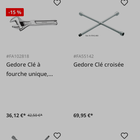
-15 %
#FA102818
#FA55142
Gedore Clé à
Gedore Clé croisée
fourche unique,
réglable 12"
36,12 €*
69,95 €*
42,50 €*