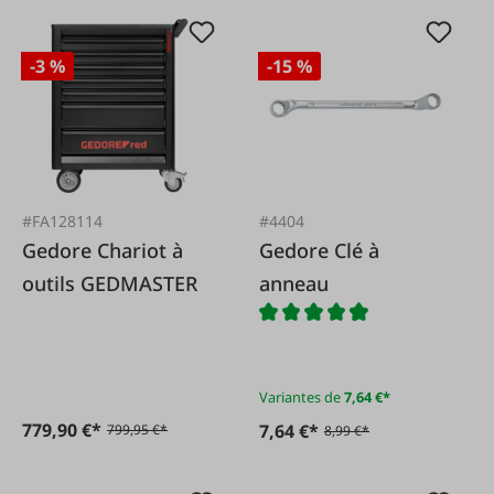
-3 %
-15 %
#FA128114
#4404
Gedore Chariot à
Gedore Clé à
outils GEDMASTER
anneau
Variantes de
7,64 €*
779,90 €*
7,64 €*
799,95 €*
8,99 €*