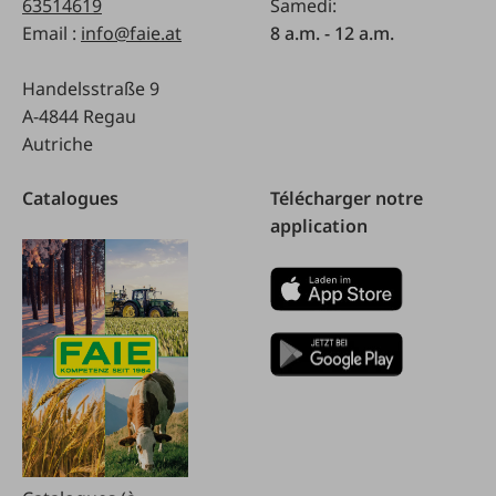
63514619
Samedi:
Email :
info@faie.at
8 a.m. - 12 a.m.
Handelsstraße 9
A-4844 Regau
Autriche
Catalogues
Télécharger notre
application