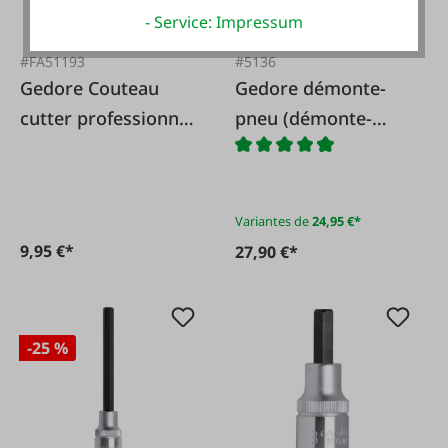
- Service: Impressum
#FA51193
#5136
Gedore Couteau
Gedore démonte-
cutter professionnel
pneu (démonte-
Gedore-Rouge
pneu)
Variantes de
24,95 €*
9,95 €*
27,90 €*
-25 %