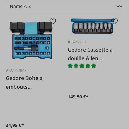
#FA22512
Gedore Cassette à
douille Allen
IN19PM
#FA102848
Gedore Boîte à
embouts
polyvalente 32
149,50 €*
pièces
34,95 €*