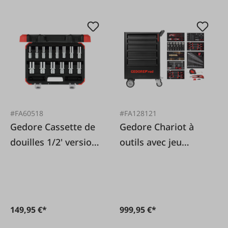
#FA60518
#FA128121
Gedore Cassette de
Gedore Chariot à
douilles 1/2' version
outils avec jeu
longue
d'outils de 119
pièces
149,95 €*
999,95 €*