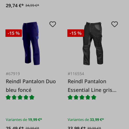
29,74 €*
34,99 €*
-15 %
-15 %
#67919
#116554
Reindl Pantalon Duo
Reindl Pantalon
bleu foncé
Essential Line gris
corbeau/noir
Variantes de
19,99 €*
Variantes de
33,99 €*
25,49 €*
33,99 €*
29,99 €*
39,99 €*