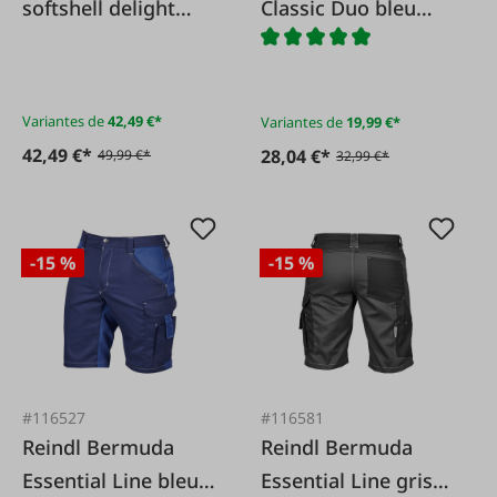
softshell delight
Classic Duo bleu
bleu foncé
maïs/bleu foncé
Variantes de
42,49 €*
Variantes de
19,99 €*
42,49 €*
28,04 €*
49,99 €*
32,99 €*
-15 %
-15 %
#116527
#116581
Reindl Bermuda
Reindl Bermuda
Essential Line bleu
Essential Line gris