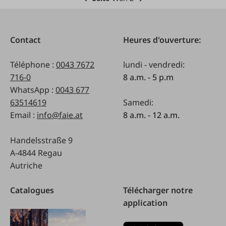
Contact
Heures d'ouverture:
Téléphone :
0043 7672
lundi - vendredi:
716-0
8 a.m. - 5 p.m
WhatsApp :
0043 677
63514619
Samedi:
Email :
info@faie.at
8 a.m. - 12 a.m.
Handelsstraße 9
A-4844 Regau
Autriche
Catalogues
Télécharger notre
application