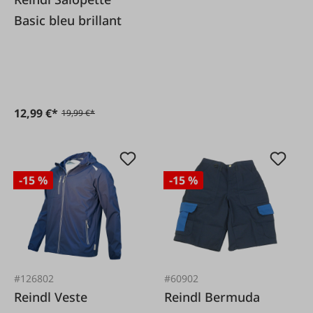
Basic bleu brillant
12,99 €*
19,99 €*
-15 %
-15 %
#126802
#60902
Reindl Veste
Reindl Bermuda