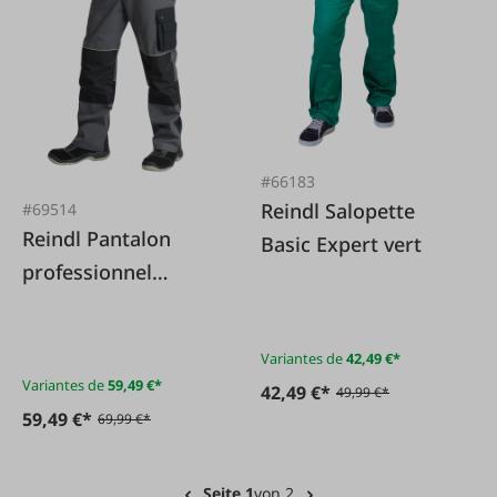
#66183
Reindl Salopette
#69514
Reindl Pantalon
Basic Expert vert
professionnel
gris/noir
Variantes de
42,49 €*
Variantes de
59,49 €*
42,49 €*
49,99 €*
59,49 €*
69,99 €*
Seite 1
von 2