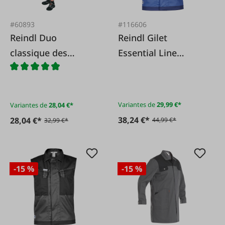
#60893
#116606
Reindl Duo
Reindl Gilet
classique des
Essential Line
Bermudes
Alaska bleu/bleu
foncé
Variantes de
29,99 €*
Variantes de
28,04 €*
38,24 €*
28,04 €*
44,99 €*
32,99 €*
-15 %
-15 %