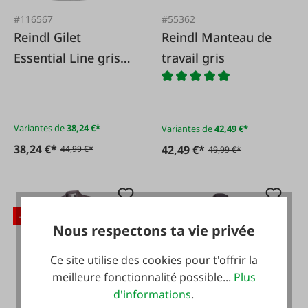
#116567
#55362
Reindl Gilet
Reindl Manteau de
Essential Line gris
travail gris
corbeau/noir
Variantes de
38,24 €*
Variantes de
42,49 €*
38,24 €*
42,49 €*
44,99 €*
49,99 €*
-15 %
-15 %
Nous respectons ta vie privée
Ce site utilise des cookies pour t'offrir la
meilleure fonctionnalité possible...
Plus
d'informations
.