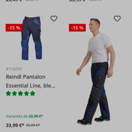
-15 %
-15 %
#116591
Reindl Pantalon
Essential Line, bleu
Alaska/bleu foncé
Variantes de
33,99 €*
33,99 €*
39,99 €*