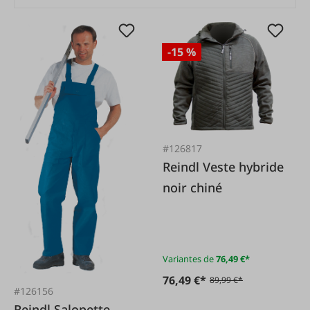
-15 %
#126817
Reindl Veste hybride
noir chiné
Variantes de
76,49 €*
76,49 €*
89,99 €*
#126156
Reindl Salopette