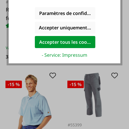
#36252
#36262
Reindl Manteau
Reindl Manteau
Paramètres de confidentialité
femme gris
homme gris
Accepter uniquement les cookies foncti
Accepter tous les cookies
Variantes de
33,99 €*
Variantes de
33,99 €*
- Service: Impressum
33,99 €*
33,99 €*
39,99 €*
39,99 €*
-15 %
-15 %
#55399