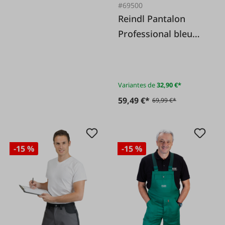
#69500
Reindl Pantalon
Professional bleu
foncé/noir
Variantes de
32,90 €*
59,49 €*
69,99 €*
-15 %
-15 %