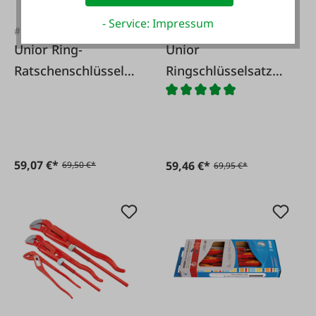
- Service: Impressum
#FA59322
#FA61437
Unior Ring-
Unior
Ratschenschlüssel
Ringschlüsselsatz
Wisvo 6-tlg.
offen, 6-tlg.
59,07 €*
59,46 €*
69,50 €*
69,95 €*