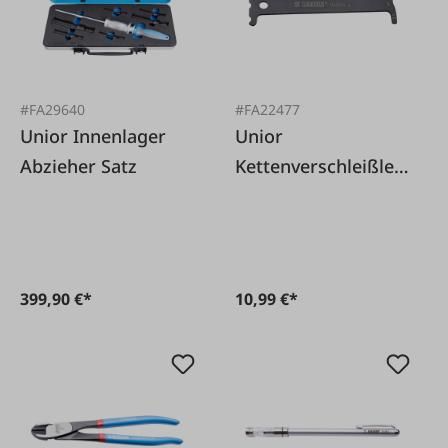
#FA29640
#FA22477
Unior Innenlager
Unior
Abzieher Satz
Kettenverschleißleh
re
399,90 €*
10,99 €*