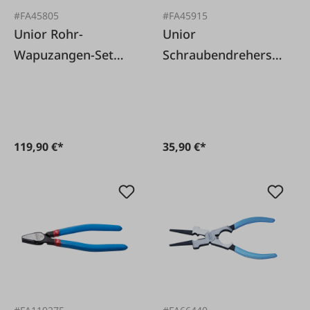
#FA45805
#FA45915
Unior Rohr-
Unior
Wapuzangen-Set
Schraubendrehersat
Unior
z VDE, 6-tlg.
119,90 €*
35,90 €*