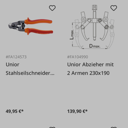
#FA124573
#FA104990
Unior
Unior Abzieher mit
Stahlseilschneider
2 Armen 230x190
584/4BI-RED
49,95 €*
139,90 €*