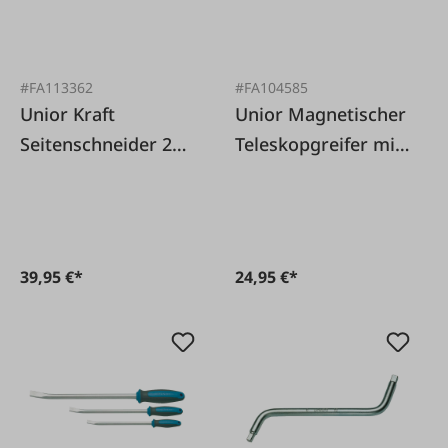
#FA113362
#FA104585
Unior Kraft
Unior Magnetischer
Seitenschneider 250
Teleskopgreifer mit
mm Power Shark
Licht
39,95 €*
24,95 €*