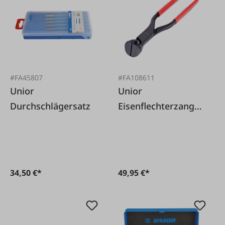
#FA45807
#FA108611
Unior
Unior
Durchschlägersatz
Eisenflechterzange
Unior
34,50 €*
49,95 €*