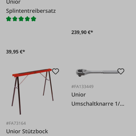
Wisvo 3/4 Zoll 15-
Unior
tlg.
Splintentreibersatz
239,90 €*
39,95 €*
#FA133449
Unior
Umschaltknarre 1/2
Zoll HD
#FA73164
Unior Stützbock