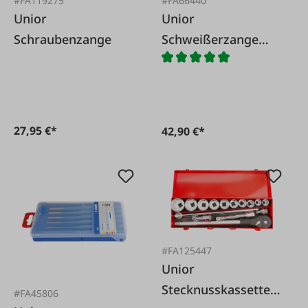
#FA119275
#FA66440
Unior
Unior
Schraubenzange
Schweißerzange
Universal
Spezialstahl
27,95 €*
42,90 €*
#FA125447
Unior
Stecknusskassette
#FA45806