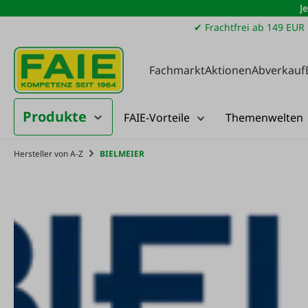
J
m Hauptinhalt springen
Zur Suche springen
Zur Hauptnavigation springen
✔ Frachtfrei ab 149 EUR
Fachmarkt
Aktionen
Abverkauf
Produkte
FAIE-Vorteile
Themenwelten
Hersteller von A-Z
BIELMEIER