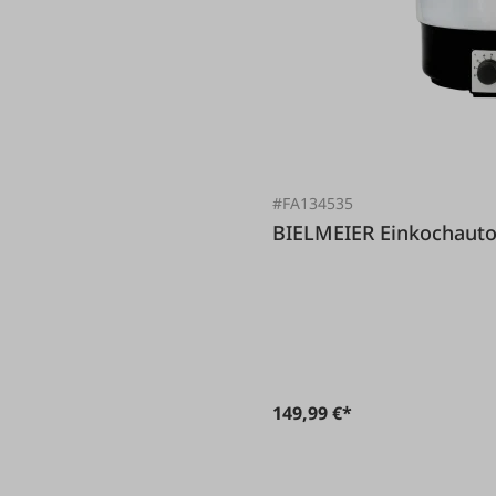
#FA134535
BIELMEIER Einko
149,99 €*