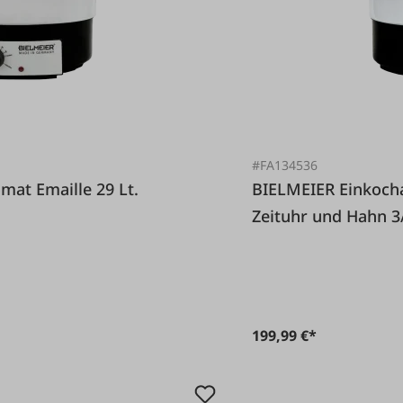
#FA134536
chautomat Emaille 29 Lt.
BIELMEIER Einkochautomat Emaille 29 Lt. mit
Zeituhr und Hahn 3
199,99 €*