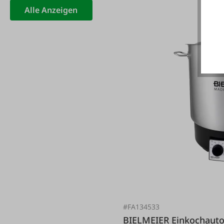
Alle Anzeigen
#FA134533
BIELMEIER Einkochautomat Edelstahl 29 lt. mit