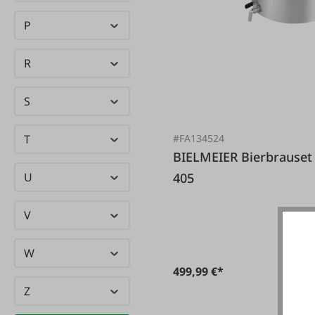
P
R
S
#FA134524
T
BIELMEIER Bierbrauset Home Brewing 10tlg BHG
405
U
V
W
499,99 €*
Z