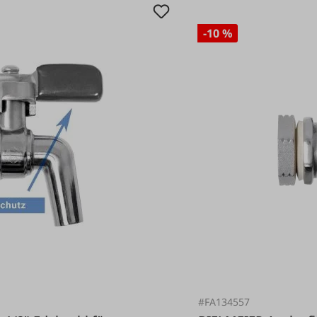
-10 %
#FA134557