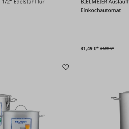
BIELMEIER Auslaufhahn 3/8" Edelstahl für
Einkochautomat
31,49 €*
34,99 €*