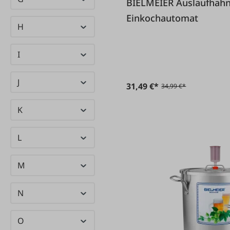
BIELMEIER Auslaufhahn 1/2" Edelstahl für
(20)
Einkochautomat
BIRKENSTOCK
H
Bondioli &
(21)
Pavesi
I
Brano
(23)
J
31,49 €*
(22)
34,99 €*
Brennenstuhl
K
Brökelmann
(5)
Browin
(55)
L
M
N
O