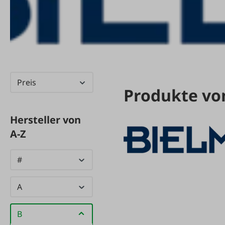
Preis
Produkte vo
Hersteller von
A-Z
#
A
B