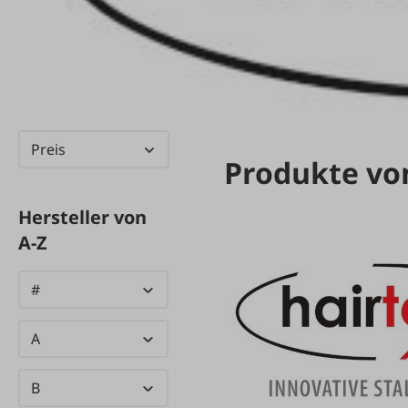
Preis
Produkte vo
Hersteller von
A-Z
#
A
B