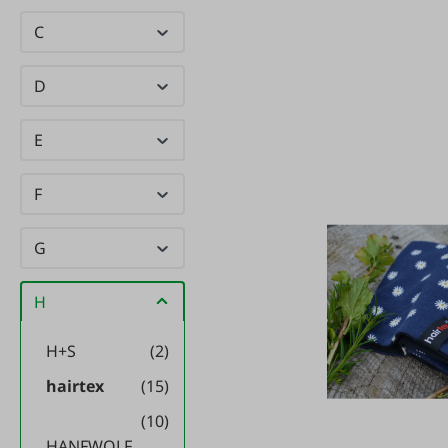
C
D
E
F
G
H
H+S
(2)
hairtex
(15)
(10)
HANFWOLF