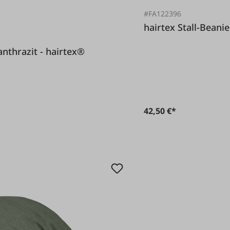
#FA122396
hairtex Stall
ren anthrazit - hairtex®
42,50 €*