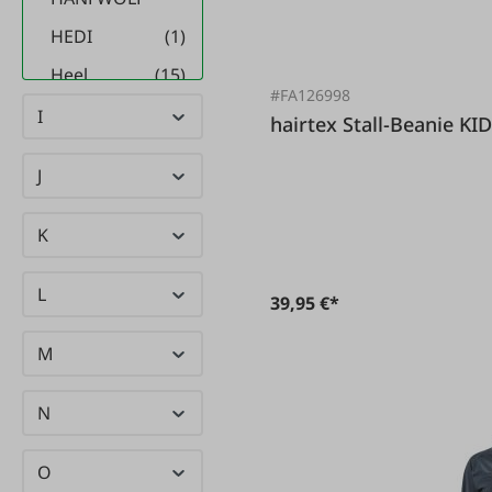
HEDI
(1)
Heel
(15)
#FA126998
Verlag
I
hairtex Stall-Beanie KI
Heiniger
(1)
J
Hella
(27)
HELLER
(1)
K
Hendi
(41)
L
Herbertz
(2)
39,95 €*
HIKO
(42)
M
HM
(62)
MÜLLNER
N
hooGo
(1)
O
Horizont
(3)