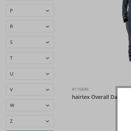
Horn Tools
(1)
P
(1)
HÜNERSDORFF
R
S
T
U
#116846
V
hairtex Overall Da
W
Z