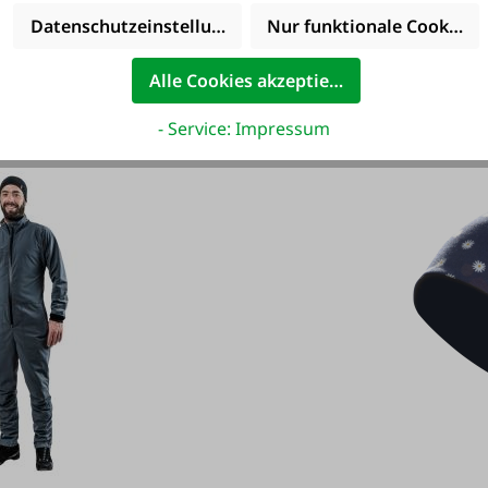
Varianten ab
245,00 €*
Datenschutzeinstellungen
Nur funktionale Cookies 
245,00 €*
Alle Cookies akzeptieren
- Service: Impressum