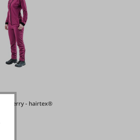
l Damen berry - hairtex®
e