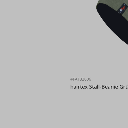
#FA132006
hairtex Stall-Beani