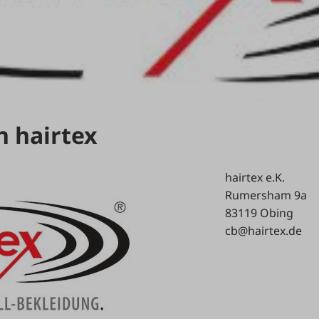
n hairtex
hairtex e.K.
Rumersham 9a
83119 Obing
cb@hairtex.de