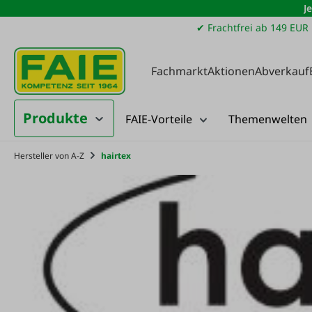
J
m Hauptinhalt springen
Zur Suche springen
Zur Hauptnavigation springen
✔ Frachtfrei ab 149 EUR
Fachmarkt
Aktionen
Abverkauf
Produkte
FAIE-Vorteile
Themenwelten
Hersteller von A-Z
hairtex