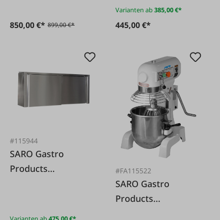
Varianten ab
385,00 €*
850,00 €*
445,00 €*
899,00 €*
#115944
SARO Gastro
Products
#FA115522
Hängeschrank aus
SARO Gastro
Edelstahl
Products
Planetenrührwerk
Varianten ab
475,00 €*