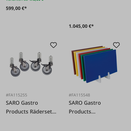
10 Liter
599,00 €*
1.045,00 €*
#FA115255
#FA115548
SARO Gastro
SARO Gastro
Products Räderset
Products
aus Edelstahl
Schneidbretthalter
Kunststoff