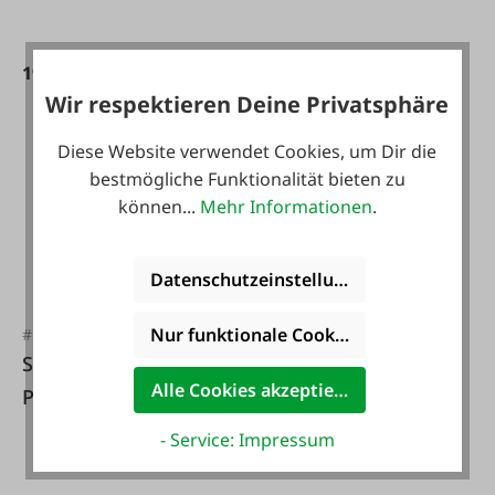
199,00 €*
55,95 €*
Wir respektieren Deine Privatsphäre
Diese Website verwendet Cookies, um Dir die
bestmögliche Funktionalität bieten zu
können...
Mehr Informationen
.
Datenschutzeinstellungen
Nur funktionale Cookies akzeptieren
#FA120805
#FA117014
SARO Gastro
SARO Gastro
Alle Cookies akzeptieren
Products
Products Wandregal
Suppenkessel
aus Edelstahl
- Service: Impressum
elektrisch