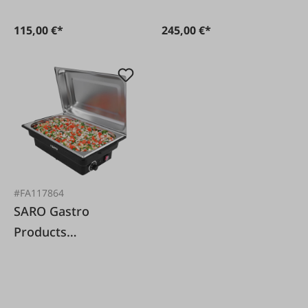
115,00 €*
245,00 €*
#FA117864
SARO Gastro
Products
Warmhaltegerät
„Chafing Dish“
elektrisch