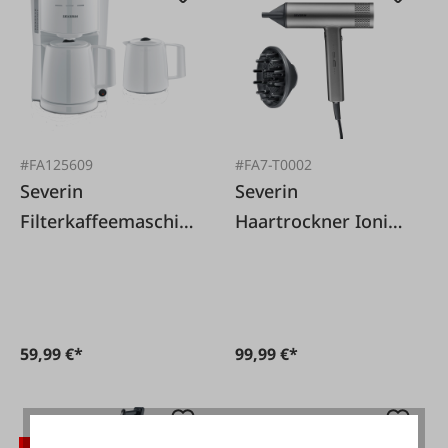
#FA125609
#FA7-T0002
Severin
Severin
Filterkaffeemaschin
Haartrockner Ionic,
e mit 2
2000 W, 3
Thermokannen
Leistungsstufen
59,99 €*
99,99 €*