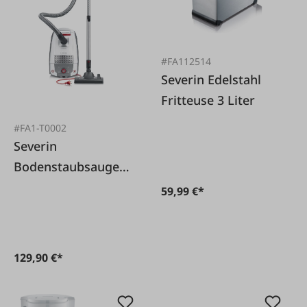
#FA112514
Severin Edelstahl
Fritteuse 3 Liter
#FA1-T0002
Severin
Bodenstaubsauger
850 W mit HEPA
59,99 €*
Filter und XL-
Parkettbürste
129,90 €*