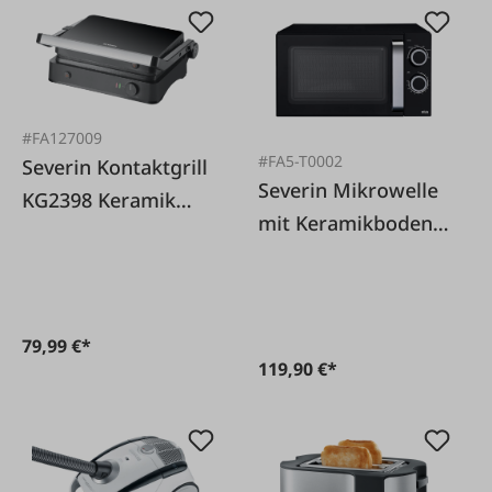
#FA127009
#FA5-T0002
Severin Kontaktgrill
Severin Mikrowelle
KG2398 Keramik
mit Keramikboden
Beschichtung
700 W
79,99 €*
119,90 €*