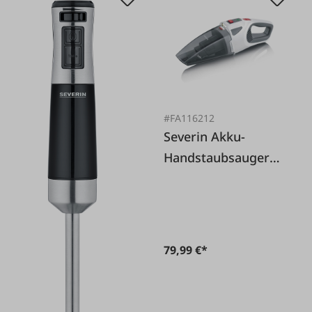
#FA116212
Severin Akku-
Handstaubsauger
HV 7146
79,99 €*