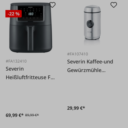
-22 %
#FA107410
Severin Kaffee-und
#FA132410
Severin
Gewürzmühle
Heißluftfritteuse FR
KM3879 Edelstahl
2462 XXL 7 Liter
schwarz
29,99 €*
69,99 €*
89,99 €*