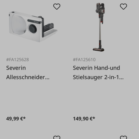
#FA125628
#FA125610
Severin
Severin Hand-und
Allesschneider
Stielsauger 2-in-1
Kompakt weiß,
kabellos
klappbar 17cm
49,99 €*
149,90 €*