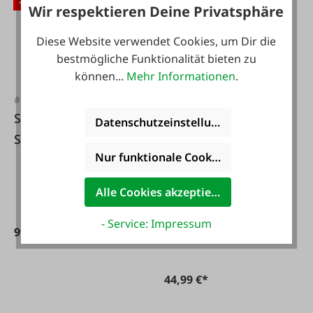
-17 %
Wir respektieren Deine Privatsphäre
Diese Website verwendet Cookies, um Dir die
bestmögliche Funktionalität bieten zu
können...
Mehr Informationen
.
#FA125624
Severin Hand-und
Datenschutzeinstellungen
Stielsauger 2-in-1
#FA3-T0002
Nur funktionale Cookies akzeptieren
kabellos
Severin Handsauger
mit Akku, Nass- &
Alle Cookies akzeptieren
Trocken Funktion
- Service: Impressum
99,99 €*
119,90 €*
44,99 €*