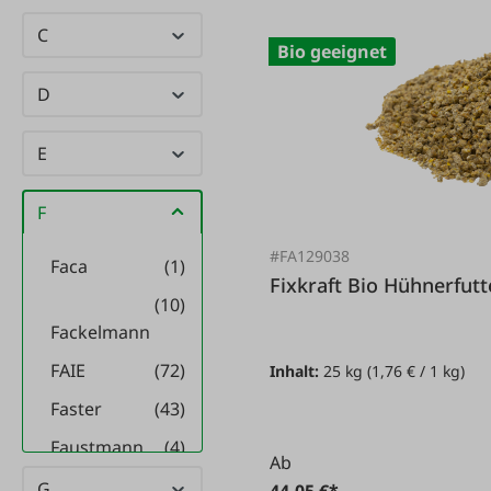
C
Bio geeignet
D
E
F
#FA129038
Faca
(1)
Fixkraft Bio Hühne
(10)
Fackelmann
FAIE
(72)
Inhalt:
25 kg
(1,76 € / 1 kg)
Faster
(43)
Faustmann
(4)
Ab
FELCO
(15)
G