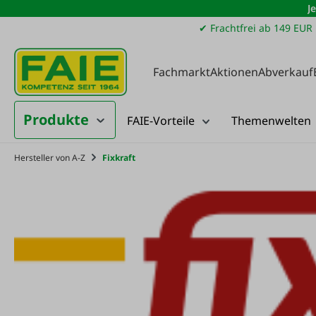
J
m Hauptinhalt springen
Zur Suche springen
Zur Hauptnavigation springen
✔ Frachtfrei ab 149 EUR
Fachmarkt
Aktionen
Abverkauf
Produkte
FAIE-Vorteile
Themenwelten
Hersteller von A-Z
Fixkraft