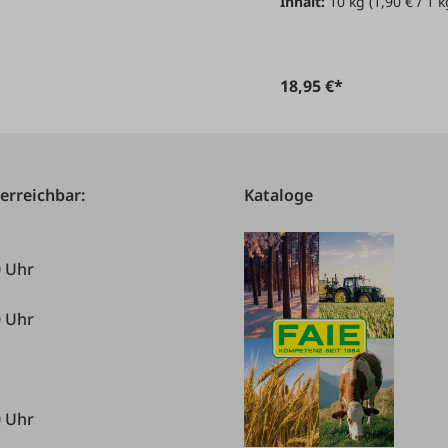
Inhalt:
10 kg
(1,90 € / 1 k
18,95 €*
 erreichbar:
Kataloge
0 Uhr
0 Uhr
0 Uhr