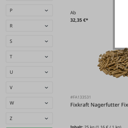
Hebetechnik
P
Ab
32,35 €*
R
S
T
U
V
#FA133531
W
Fixkraft Nagerfutt
Z
Inhalt:
25 kg
(1,16 € / 1 kg)