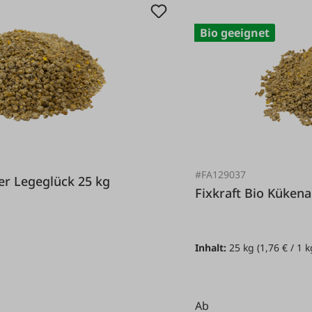
Bio geeignet
#FA129037
rfutter Legeglück 25 kg
Fixkraft Bio K
Inhalt:
25 kg
(1,76 € / 1 k
Ab