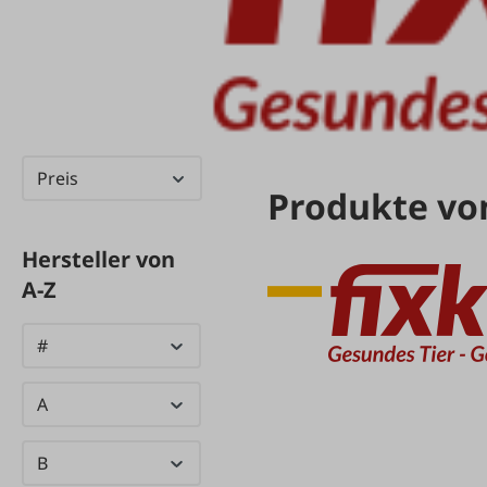
Preis
Produkte von
Hersteller von
A-Z
#
A
B