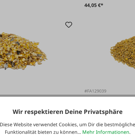
44,05 €*
#FA129039
Fixkraft Legew
 25 kg
Wir respektieren Deine Privatsphäre
Inhalt:
25 kg
(1,29 € / 1 k
Diese Website verwendet Cookies, um Dir die bestmöglich
Funktionalität bieten zu können...
Mehr Informationen
.