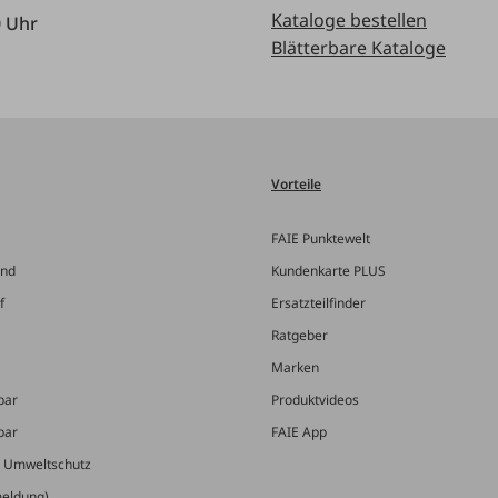
Kataloge bestellen
0 Uhr
Blätterbare Kataloge
Vorteile
FAIE Punktewelt
and
Kundenkarte PLUS
f
Ersatzteilfinder
Ratgeber
Marken
bar
Produktvideos
bar
FAIE App
& Umweltschutz
meldung)