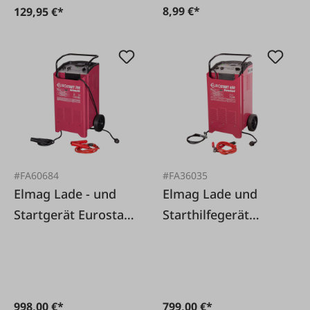
8,99 €*
129,95 €*
#FA60684
#FA36035
Elmag Lade - und
Elmag Lade und
Startgerät Eurostart
Starthilfegerät
700
Eurostart 650
998,00 €*
799,00 €*