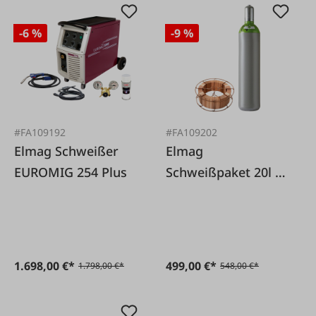
-6 %
-9 %
#FA109192
#FA109202
Elmag Schweißer
Elmag
EUROMIG 254 Plus
Schweißpaket 20l /
15kg
1.698,00 €*
499,00 €*
1.798,00 €*
548,00 €*