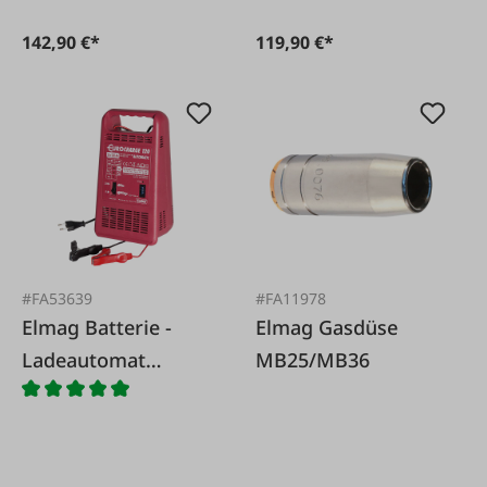
142,90 €*
119,90 €*
#FA53639
#FA11978
Elmag Batterie -
Elmag Gasdüse
Ladeautomat
MB25/MB36
Eurocharge 120
Automatic