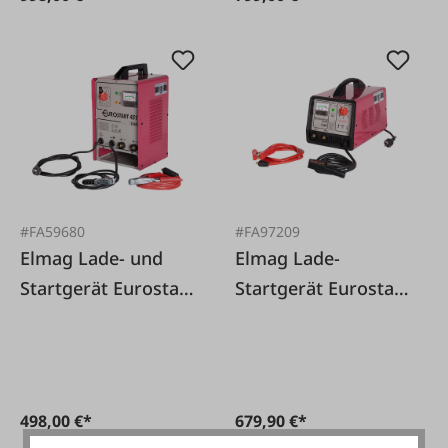
#FA59680
#FA97209
Elmag Lade- und
Elmag Lade-
Startgerät Eurostart
Startgerät Eurostart
451
500 Automatik
498,00 €*
679,90 €*