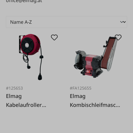
office@elmag.at
#125653
#FA125655
Elmag
Elmag
Kabelaufroller
Kombischleifmaschi
automatisch
ne KSM 150/ 686
EUROREEL ELECTRIC