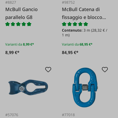
#8827
#98752
McBull Gancio
McBull Catena di
parallelo G8
fissaggio e blocco
per uso generale
Contenuto:
3 m
(28,32 € /
G10 con maglie
1 m)
quadrate
Varianti da
8,99 €*
Varianti da
68,95 €*
8,99 €*
84,95 €*
#57076
#77018