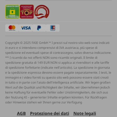
Copyright © 2025 FAIE GmbH * I prezzi sul nostro sito web sono indicati
in euro e si intendono comprensivi di IVA austriaca, più spese di
spedizione ed eventuali spese di contrassegno, salvo diversa indicazione.
** I ricambi da noi offerti NON sono ricambi originali. Il limite di
spedizione gratuita di 149 EUR NON si applica ai rivenditori e alle tariffe
di spedizione forfettarie (indicate nell'articolo). La spedizione in giornata
e la spedizione espressa devono essere pagate separatamente. I testi, le
immagini e i video forniti su questo sito web possono essere stati creati
in tutto o in parte con l'aiuto dell'intelligenza artificiale. Wir legen großen
Wert auf die Qualität und Richtigkeit der Inhalte, wir übernehmen jedoch
keine Haftung für eventuelle Fehler oder Unstimmigkeiten, die sich aus
der Nutzung KI – generierter Inhalte ergeben könnten. Für Rückfragen
oder Hinweise stehen wir Ihnen gerne zur Verfügung
AGB
Protezione dei dati
Note legali