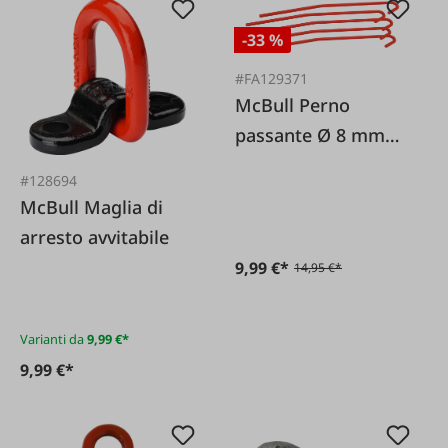
-33 %
#FA129371
McBull Perno
passante Ø 8 mm
SET da 5
#128694
McBull Maglia di
arresto avvitabile
9,99 €*
14,95 €*
Varianti da
9,99 €*
9,99 €*