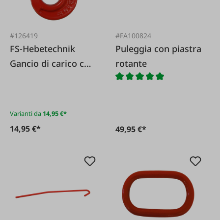
#126419
#FA100824
FS-Hebetechnik
Puleggia con piastra
Gancio di carico con
rotante
testa a forcella G8
Varianti da
14,95 €*
14,95 €*
49,95 €*