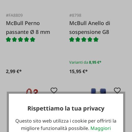
#FA8809
#8798
McBull Perno
McBull Anello di
passante Ø 8 mm
sospensione G8
Varianti da
8,95 €*
2,99 €*
15,95 €*
Rispettiamo la tua privacy
Questo sito web utilizza i cookie per offrirti la
migliore funzionalità possibile.
Maggiori