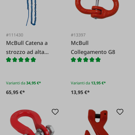
#111430
#13397
McBull Catena a
McBull
strozzo ad alta
Collegamento G8
resistenza con
maglie quadrate
G10
Varianti da
34,95 €*
Varianti da
13,95 €*
65,95 €*
13,95 €*