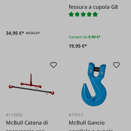
G8 SET di 5
fessura a cupola G8
34,95 €*
49,95 €*
Varianti da
9,99 €*
19,95 €*
#113992
#77017
McBull Catena di
McBull Gancio