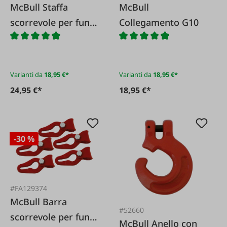
McBull Staffa
McBull
scorrevole per fune
Collegamento G10
GBG-V G10
Varianti da
18,95 €*
Varianti da
18,95 €*
24,95 €*
18,95 €*
-30 %
#FA129374
McBull Barra
#52660
scorrevole per fune
McBull Anello con