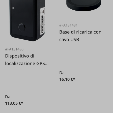
#FA131481
Base di ricarica con
cavo USB
#FA131480
Dispositivo di
localizzazione GPS
QTrack Q4 LTE
Da
(solo)
16,10 €*
Da
113,05 €*