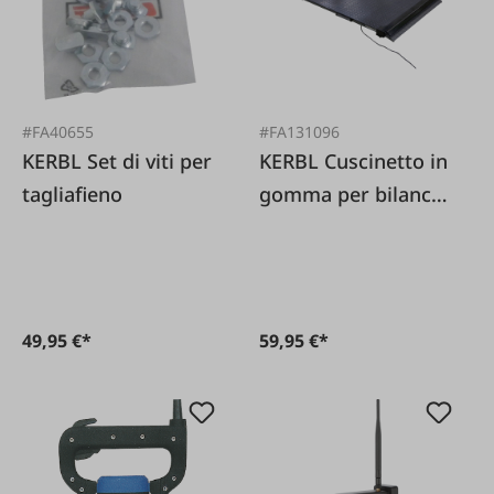
#FA40655
#FA131096
KERBL Set di viti per
KERBL Cuscinetto in
tagliafieno
gomma per bilancia
per animali PS2000
49,95 €*
59,95 €*