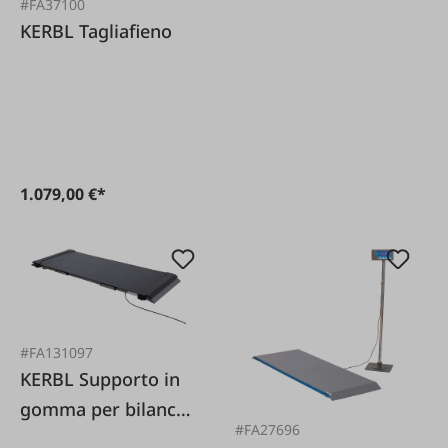
#FA37100
KERBL Tagliafieno
1.079,00 €*
#FA131097
KERBL Supporto in
gomma per bilancia
#FA27696
per animali PS1000