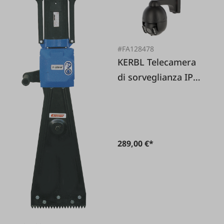
#FA128478
KERBL Telecamera
di sorveglianza IP
Cam 360° FullHD
compatta
289,00 €*