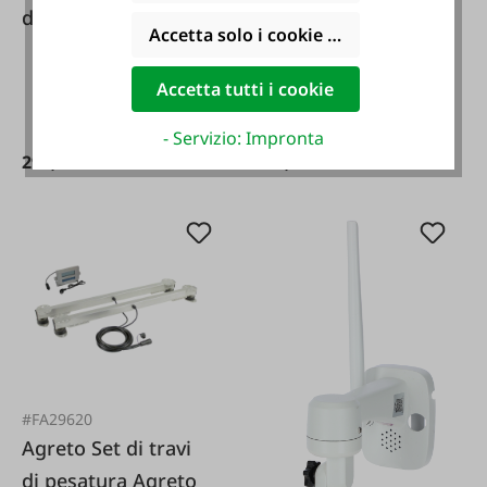
di sorveglianza IP
ricambio per
Accetta solo i cookie funzionali
Cam 360° FullHD
tagliafieno
Accetta tutti i cookie
- Servizio: Impronta
299,00 €*
165,00 €*
#FA29620
Agreto Set di travi
di pesatura Agreto