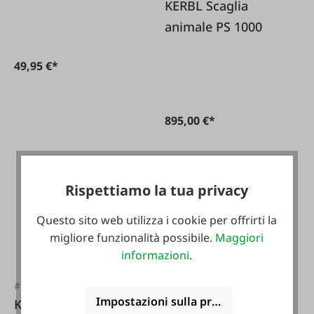
KERBL Scaglia
animale PS 1000
49,95 €*
895,00 €*
Rispettiamo la tua privacy
Questo sito web utilizza i cookie per offrirti la
migliore funzionalità possibile.
Maggiori
informazioni
.
#FA106877
#FA38631
Impostazioni sulla privacy
KERBL Telecamera
KERBL Lama di