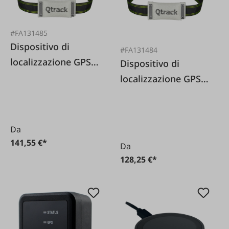
#FA131485
Dispositivo di
#FA131484
localizzazione GPS
Dispositivo di
QTrack Q4 LTE con
localizzazione GPS
supporto e base di
QTrack Q4 LTE con
ricarica
supporto incluso
Da
141,55 €*
Da
128,25 €*