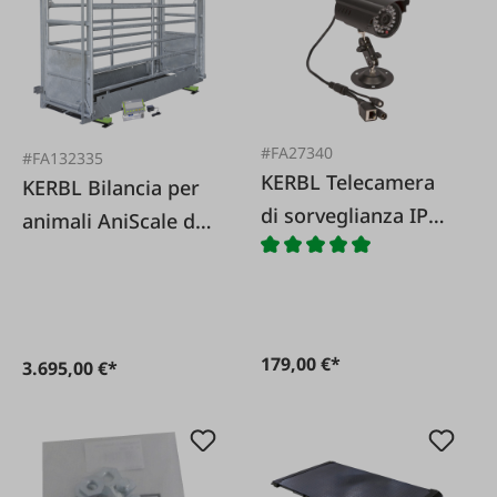
#FA27340
#FA132335
KERBL Telecamera
KERBL Bilancia per
di sorveglianza IP
animali AniScale da
Cam 2.0 HD
1.500 kg per
passaggio in auto
179,00 €*
3.695,00 €*