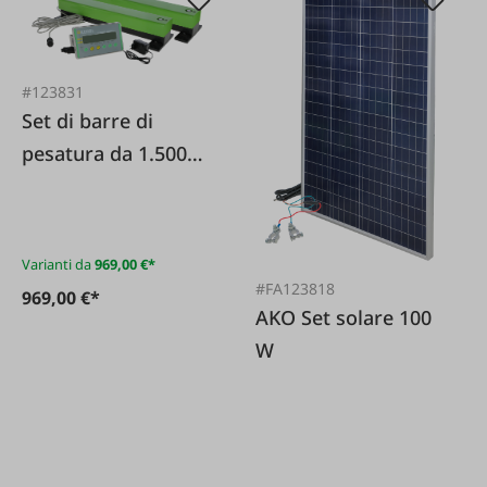
#123831
Set di barre di
pesatura da 1.500
kg con display
Varianti da
969,00 €*
#FA123818
969,00 €*
AKO Set solare 100
W