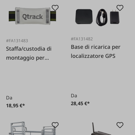
#FA131482
#FA131483
Base di ricarica per
Staffa/custodia di
localizzatore GPS
montaggio per
localizzatore GPS Q-
Track
Da
Da
28,45 €*
18,95 €*