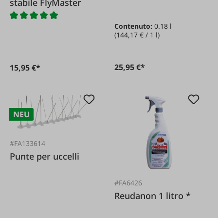
stabile FlyMaster
Contenuto:
0.18 l
(144,17 € / 1 l)
25,95 €*
15,95 €*
NEU
#FA133614
Punte per uccelli
#FA6426
Reudanon 1 litro *