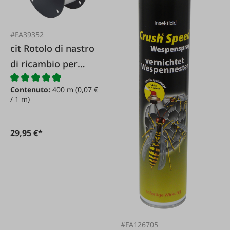
#FA39352
cit Rotolo di nastro
di ricambio per
l'acchiappa-mosche
Contenuto:
400 m
(0,07 €
FlyMaster
/ 1 m)
29,95 €*
#FA126705