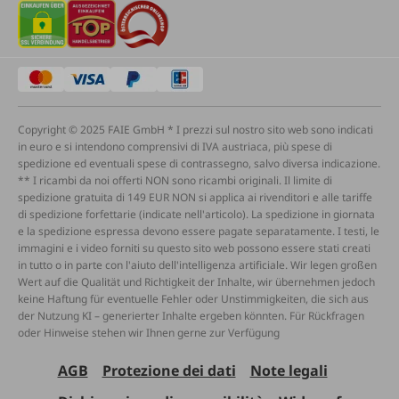
Copyright © 2025 FAIE GmbH * I prezzi sul nostro sito web sono indicati
in euro e si intendono comprensivi di IVA austriaca, più spese di
spedizione ed eventuali spese di contrassegno, salvo diversa indicazione.
** I ricambi da noi offerti NON sono ricambi originali. Il limite di
spedizione gratuita di 149 EUR NON si applica ai rivenditori e alle tariffe
di spedizione forfettarie (indicate nell'articolo). La spedizione in giornata
e la spedizione espressa devono essere pagate separatamente. I testi, le
immagini e i video forniti su questo sito web possono essere stati creati
in tutto o in parte con l'aiuto dell'intelligenza artificiale. Wir legen großen
Wert auf die Qualität und Richtigkeit der Inhalte, wir übernehmen jedoch
keine Haftung für eventuelle Fehler oder Unstimmigkeiten, die sich aus
der Nutzung KI – generierter Inhalte ergeben könnten. Für Rückfragen
oder Hinweise stehen wir Ihnen gerne zur Verfügung
AGB
Protezione dei dati
Note legali