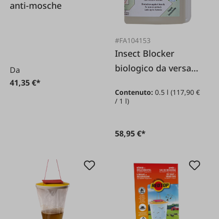
anti-mosche
#FA104153
Insect Blocker
biologico da versare
Da
500 ml *
41,35 €*
Contenuto:
0.5 l
(117,90 €
/ 1 l)
58,95 €*