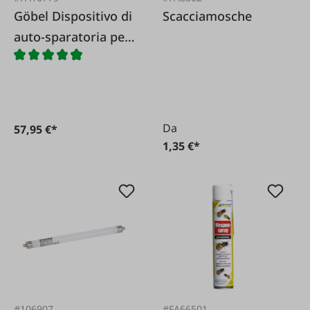
Göbel Dispositivo di
Scacciamosche
auto-sparatoria per
topi
Da
57,95 €*
1,35 €*
#106907
#FA66501