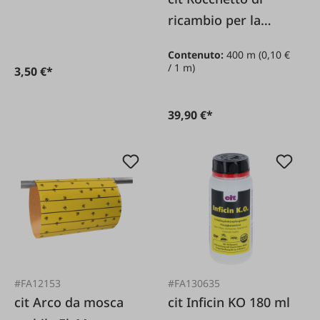
ricambio per la
lenza per
Contenuto:
400 m
(0,10 €
acchiappa-mosche
/ 1 m)
3,50 €*
FlyMaster
39,90 €*
#FA12153
#FA130635
cit Arco da mosca
cit Inficin KO 180 ml