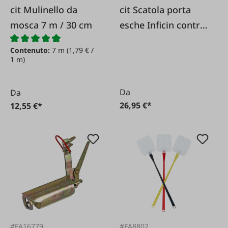
cit Mulinello da
cit Scatola porta
mosca 7 m / 30 cm
esche Inficin contro
mosche domestiche
Contenuto:
7 m
(1,79 € /
e da stalla
1 m)
Da
Da
26,95 €*
12,55 €*
#FA16779
#FA8802