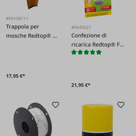
#FA108711
Trappola per
#FA45027
Confezione di
mosche Redtop® 3
ricarica Redtop® Fly
L usa e getta
Trap XL
17,95 €*
21,95 €*