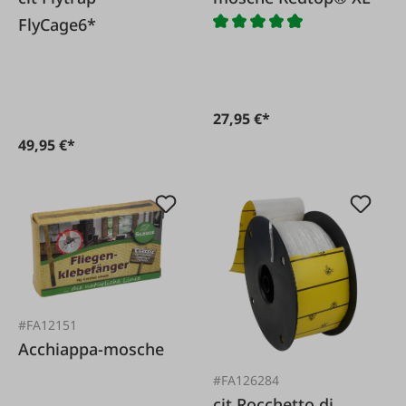
FlyCage6*
27,95 €*
49,95 €*
#FA12151
Acchiappa-mosche
#FA126284
cit Rocchetto di