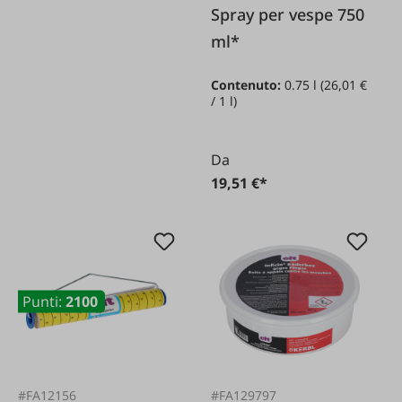
Spray per vespe 750
ml*
Contenuto:
0.75 l
(26,01 €
/ 1 l)
Da
19,51 €*
Punti:
2100
#FA12156
#FA129797