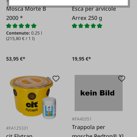
#FA40338
#FA113760
Mosca Morte B
Esca per arvicole
2000 *
Arrex 250 g
Contenuto:
0.25 l
(215,80 € / 1 l)
53,95 €*
19,95 €*
#FA40351
Trappola per
#FA125331
cit Flytrap
mosche Redtop® XL