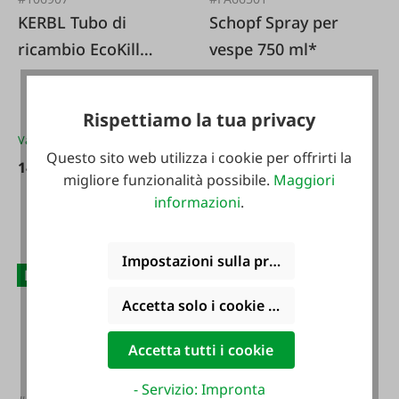
KERBL Tubo di
Schopf Spray per
ricambio EcoKill
vespe 750 ml*
Inox
Contenuto:
0.75 l
(24,00 €
/ 1 l)
Rispettiamo la tua privacy
Varianti da
13,95 €*
Questo sito web utilizza i cookie per offrirti la
Da
14,95 €*
migliore funzionalità possibile.
Maggiori
18,00 €*
informazioni
.
Impostazioni sulla privacy
Bio geeignet
Accetta solo i cookie funzionali
Accetta tutti i cookie
- Servizio: Impronta