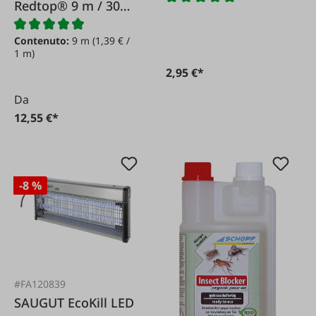
Redtop® 9 m / 30
cm
Contenuto:
9 m
(1,39 € /
1 m)
2,95 €*
Da
12,55 €*
-8 %
#FA120839
SAUGUT EcoKill LED