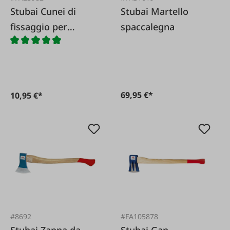
Stubai Cunei di
Stubai Martello
fissaggio per
spaccalegna
maniglia in PVC 8
pezzi
69,95 €*
10,95 €*
#8692
#FA105878