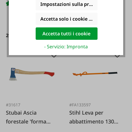
Impostazioni sulla privacy
con manico in fibra
di vetro
Accetta solo i cookie funzionali
Accetta tutti i cookie
31,95 €*
29,95 €*
- Servizio: Impronta
#31617
#FA133597
Stubai Ascia
Stihl Leva per
forestale 'forma
abbattimento 130
renana'
cm con gancio