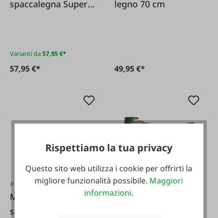
spaccalegna Super
legno 70 cm
Spaccalegna
Varianti da
57,95 €*
57,95 €*
49,95 €*
Rispettiamo la tua privacy
Questo sito web utilizza i cookie per offrirti la
migliore funzionalità possibile.
Maggiori
#FA54478
#FA31621
informazioni
.
Martello
Stubai Ascia a mano
spaccalegna 3000 g