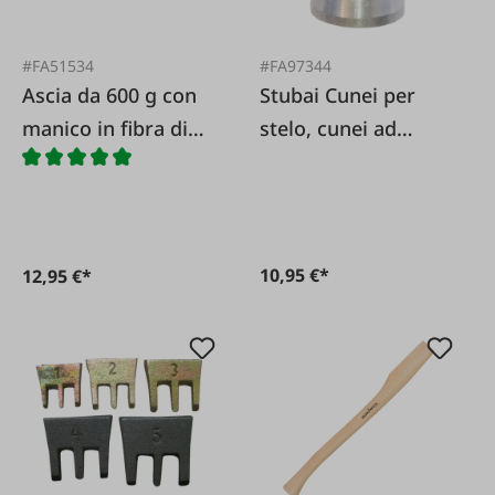
#FA51534
#FA97344
Ascia da 600 g con
Stubai Cunei per
manico in fibra di
stelo, cunei ad
vetro
anello in metallo, 10
pezzi
10,95 €*
12,95 €*