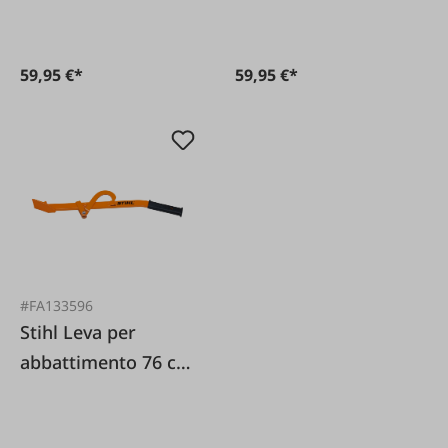
59,95 €*
59,95 €*
#FA133596
Stihl Leva per
abbattimento 76 cm
con gancio girevole