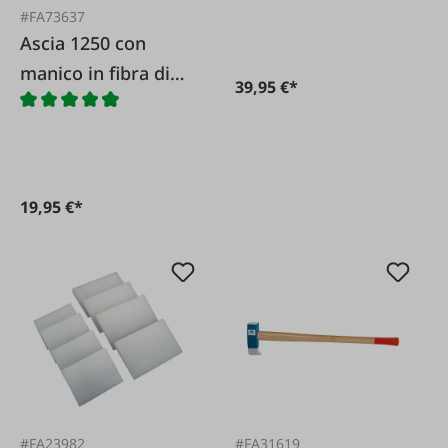
#FA73637
Ascia 1250 con
manico in fibra di
39,95 €*
vetro
19,95 €*
#FA23982
#FA31619