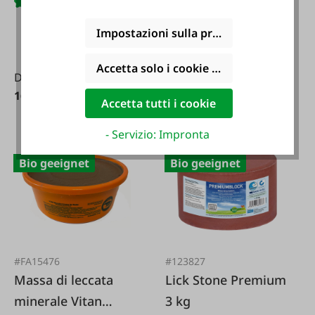
Contenuto:
3 kg
(5,32 € /
1 kg)
Impostazioni sulla privacy
Varianti da
15,95 €*
Accetta solo i cookie funzionali
Da
15,95 €*
16,11 €*
Accetta tutti i cookie
- Servizio: Impronta
Bio geeignet
Bio geeignet
#FA15476
#123827
Massa di leccata
Lick Stone Premium
minerale Vitan
3 kg