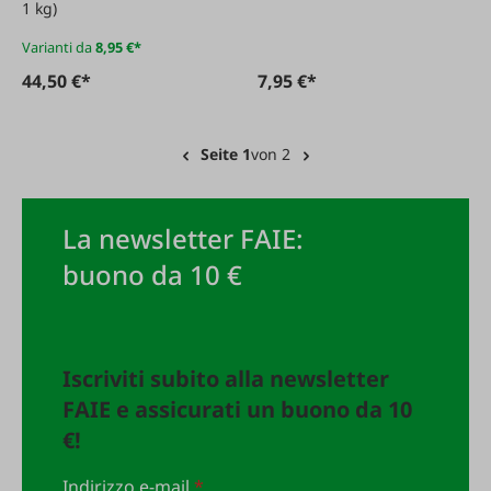
1 kg)
Varianti da
8,95 €*
44,50 €*
7,95 €*
Seite 1
von 2
La newsletter FAIE:
buono da 10 €
Iscriviti subito alla newsletter
FAIE e assicurati un buono da 10
€!
Indirizzo e-mail
*