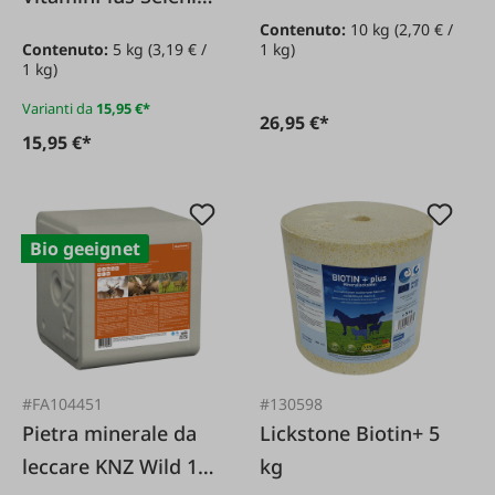
10 kg
5 kg
Contenuto:
10 kg
(2,70 € /
1 kg)
Contenuto:
5 kg
(3,19 € /
1 kg)
Varianti da
15,95 €*
26,95 €*
15,95 €*
Bio geeignet
#FA104451
#130598
Pietra minerale da
Lickstone Biotin+ 5
leccare KNZ Wild 10
kg