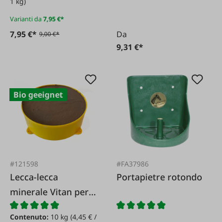
1 kg)
Varianti da
7,95 €*
7,95 €*
Da
9,00 €*
9,31 €*
Bio geeignet
#121598
#FA37986
Lecca-lecca
Portapietre rotondo
minerale Vitan per
bovini
Contenuto:
10 kg
(4,45 € /