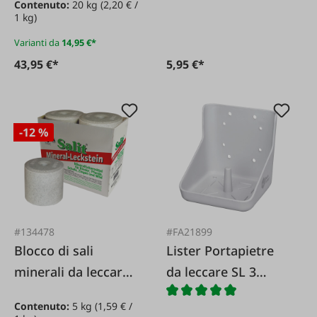
Contenuto:
20 kg
(2,20 € /
1 kg)
Varianti da
14,95 €*
43,95 €*
5,95 €*
-12 %
#134478
#FA21899
Blocco di sali
Lister Portapietre
minerali da leccare
da leccare SL 3
5 kg
Bacto Protect
Contenuto:
5 kg
(1,59 € /