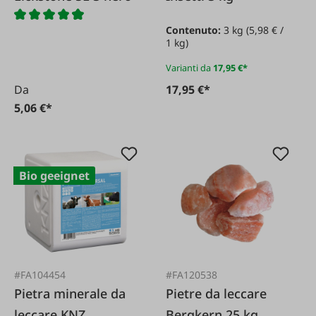
Contenuto:
3 kg
(5,98 € /
1 kg)
Varianti da
17,95 €*
Da
17,95 €*
5,06 €*
Bio geeignet
#FA104454
#FA120538
Pietra minerale da
Pietre da leccare
leccare KNZ
Bergkern 25 kg