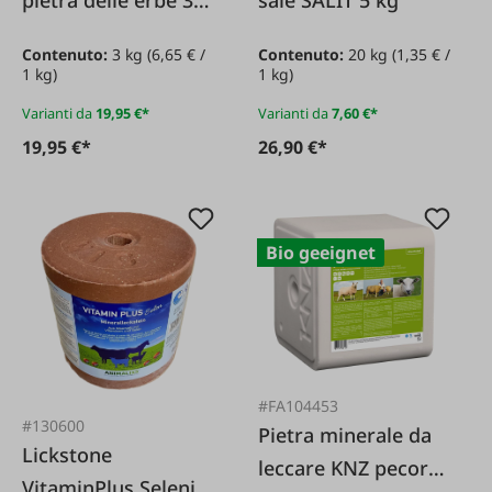
pietra delle erbe 3
sale SALIT 5 kg
kg
Contenuto:
3 kg
(6,65 € /
Contenuto:
20 kg
(1,35 € /
1 kg)
1 kg)
Varianti da
19,95 €*
Varianti da
7,60 €*
19,95 €*
26,90 €*
Bio geeignet
#FA104453
#130600
Pietra minerale da
Lickstone
leccare KNZ pecora
VitaminPlus Selenio