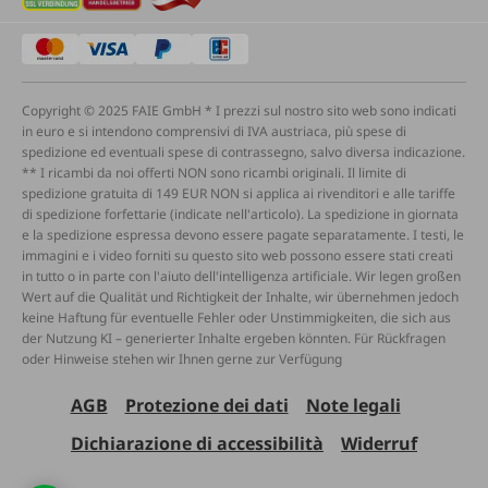
Copyright © 2025 FAIE GmbH * I prezzi sul nostro sito web sono indicati
in euro e si intendono comprensivi di IVA austriaca, più spese di
spedizione ed eventuali spese di contrassegno, salvo diversa indicazione.
** I ricambi da noi offerti NON sono ricambi originali. Il limite di
spedizione gratuita di 149 EUR NON si applica ai rivenditori e alle tariffe
di spedizione forfettarie (indicate nell'articolo). La spedizione in giornata
e la spedizione espressa devono essere pagate separatamente. I testi, le
immagini e i video forniti su questo sito web possono essere stati creati
in tutto o in parte con l'aiuto dell'intelligenza artificiale. Wir legen großen
Wert auf die Qualität und Richtigkeit der Inhalte, wir übernehmen jedoch
keine Haftung für eventuelle Fehler oder Unstimmigkeiten, die sich aus
der Nutzung KI – generierter Inhalte ergeben könnten. Für Rückfragen
oder Hinweise stehen wir Ihnen gerne zur Verfügung
AGB
Protezione dei dati
Note legali
Dichiarazione di accessibilità
Widerruf