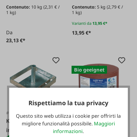
kg
Contenuto:
10 kg
(2,31 € /
Contenuto:
5 kg
(2,79 € /
1 kg)
1 kg)
Varianti da
13,95 €*
Da
13,95 €*
23,13 €*
Bio geeignet
Rispettiamo la tua privacy
#FA61307
#120918
Questo sito web utilizza i cookie per offrirti la
KERBL Portapietre
Lickstone SuperMag
migliore funzionalità possibile.
Maggiori
in metallo
3 kg
informazioni
.