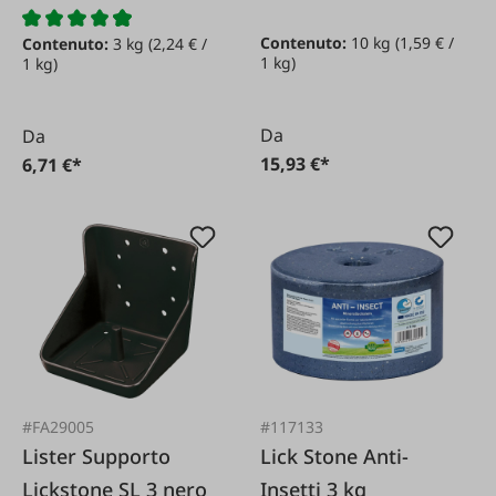
rocca
leccare KNZ Fertility
Contenuto:
10 kg
(1,59 € /
Contenuto:
3 kg
(2,24 € /
10 kg
1 kg)
1 kg)
Da
Da
15,93 €*
6,71 €*
#FA29005
#117133
Lister Supporto
Lick Stone Anti-
Lickstone SL 3 nero
Insetti 3 kg