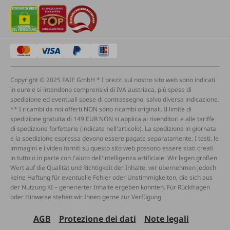
Copyright © 2025 FAIE GmbH * I prezzi sul nostro sito web sono indicati
in euro e si intendono comprensivi di IVA austriaca, più spese di
spedizione ed eventuali spese di contrassegno, salvo diversa indicazione.
** I ricambi da noi offerti NON sono ricambi originali. Il limite di
spedizione gratuita di 149 EUR NON si applica ai rivenditori e alle tariffe
di spedizione forfettarie (indicate nell'articolo). La spedizione in giornata
e la spedizione espressa devono essere pagate separatamente. I testi, le
immagini e i video forniti su questo sito web possono essere stati creati
in tutto o in parte con l'aiuto dell'intelligenza artificiale. Wir legen großen
Wert auf die Qualität und Richtigkeit der Inhalte, wir übernehmen jedoch
keine Haftung für eventuelle Fehler oder Unstimmigkeiten, die sich aus
der Nutzung KI – generierter Inhalte ergeben könnten. Für Rückfragen
oder Hinweise stehen wir Ihnen gerne zur Verfügung
AGB
Protezione dei dati
Note legali