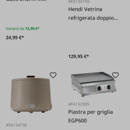
#FA134739
acciaio inox 1/3
Hendi Vetrina
refrigerata doppio
rolltop
Varianti da
12,95 €*
24,95 €*
129,95 €*
#FA132995
Piastra per griglia
EGP600
#FA134736