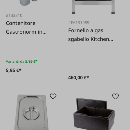
#133310
Contenitore
#FA131989
Fornello a gas
Gastronorm in
sgabello Kitchen
acciaio inox 1/6
Line XL 10,8 kW
Varianti da
5,95 €*
5,95 €*
460,00 €*