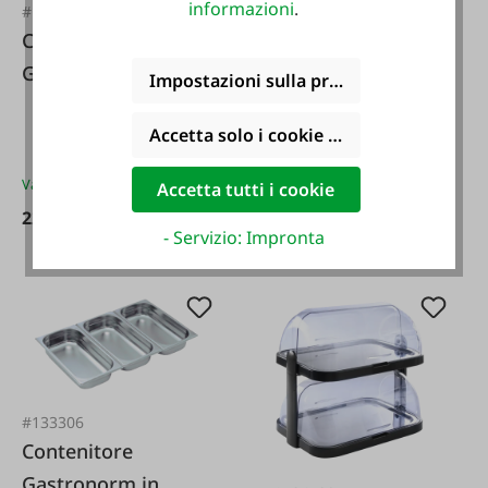
informazioni
.
#133309
#FA132996
Contenitore
Dispositivo di
Gastronorm in
Impostazioni sulla privacy
mantenimento
acciaio inox 1/4
caldo ECO 710
Accetta solo i cookie funzionali
Varianti da
11,95 €*
Accetta tutti i cookie
22,95 €*
3.500,00 €*
- Servizio: Impronta
#133306
Contenitore
Gastronorm in