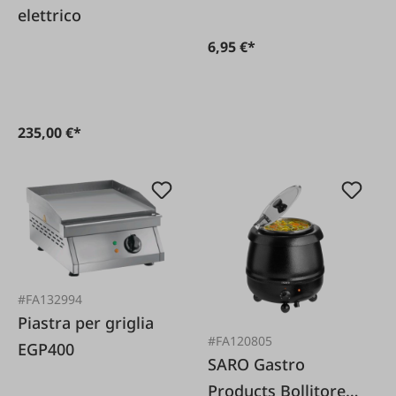
elettrico
6,95 €*
235,00 €*
#FA132994
Piastra per griglia
#FA120805
EGP400
SARO Gastro
Products Bollitore