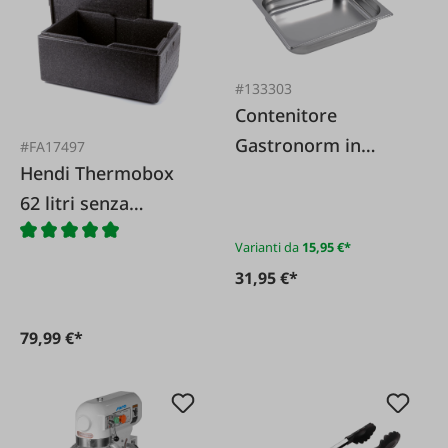
#133303
Contenitore
Gastronorm in
#FA17497
Hendi Thermobox
acciaio inox 1/2
62 litri senza
ingresso
Varianti da
15,95 €*
31,95 €*
79,99 €*