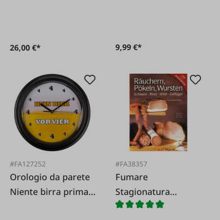
9,99 €*
26,00 €*
#FA127252
#FA38357
Orologio da parete
Fumare
Niente birra prima
Stagionatura
delle quattro
salsicce