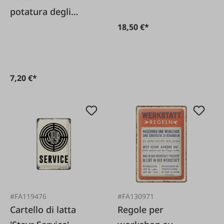
potatura degli
alberi da frutto
18,50 €*
7,20 €*
#FA119476
#FA130971
Cartello di latta
Regole per