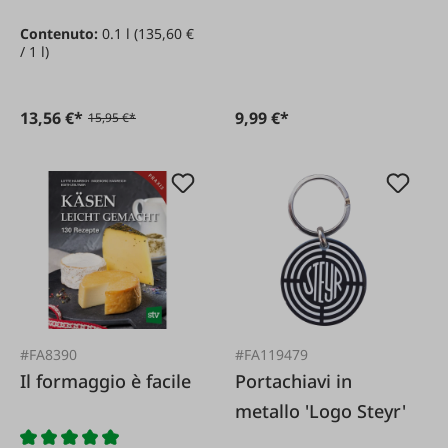
bastoncini di pino
con pollo
Contenuto:
0.1 l
(135,60 €
100 ml
/ 1 l)
13,56 €*
9,99 €*
15,95 €*
#FA8390
#FA119479
Il formaggio è facile
Portachiavi in
metallo 'Logo Steyr'