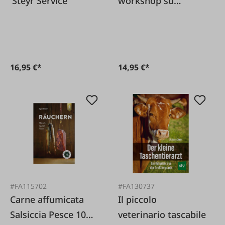
'Steyr Service'
workshop su
insegne in metallo
20x30cm
16,95 €*
14,95 €*
#FA115702
#FA130737
Carne affumicata
Il piccolo
Salsiccia Pesce 10a
veterinario tascabile