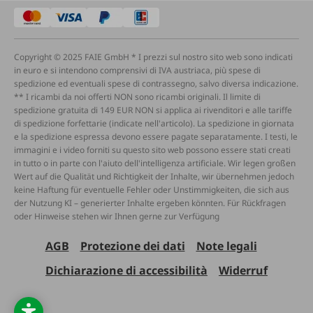
Copyright © 2025 FAIE GmbH * I prezzi sul nostro sito web sono indicati
in euro e si intendono comprensivi di IVA austriaca, più spese di
spedizione ed eventuali spese di contrassegno, salvo diversa indicazione.
** I ricambi da noi offerti NON sono ricambi originali. Il limite di
spedizione gratuita di 149 EUR NON si applica ai rivenditori e alle tariffe
di spedizione forfettarie (indicate nell'articolo). La spedizione in giornata
e la spedizione espressa devono essere pagate separatamente. I testi, le
immagini e i video forniti su questo sito web possono essere stati creati
in tutto o in parte con l'aiuto dell'intelligenza artificiale. Wir legen großen
Wert auf die Qualität und Richtigkeit der Inhalte, wir übernehmen jedoch
keine Haftung für eventuelle Fehler oder Unstimmigkeiten, die sich aus
der Nutzung KI – generierter Inhalte ergeben könnten. Für Rückfragen
oder Hinweise stehen wir Ihnen gerne zur Verfügung
AGB
Protezione dei dati
Note legali
Dichiarazione di accessibilità
Widerruf