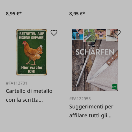
8,95 €*
8,95 €*
#FA113701
Cartello di metallo
#FA122953
con la scritta
Suggerimenti per
'Entrate a vostro
affilare tutti gli
rischio e pericolo!'
utensili da taglio
Sono di guardia qui!