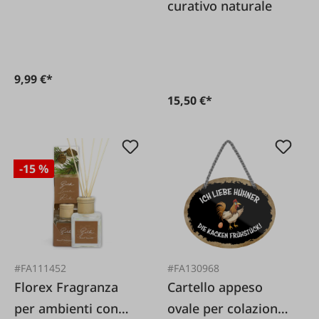
curativo naturale
fermo...
9,99 €*
15,50 €*
-15 %
#FA111452
#FA130968
Florex Fragranza
Cartello appeso
per ambienti con
ovale per colazione