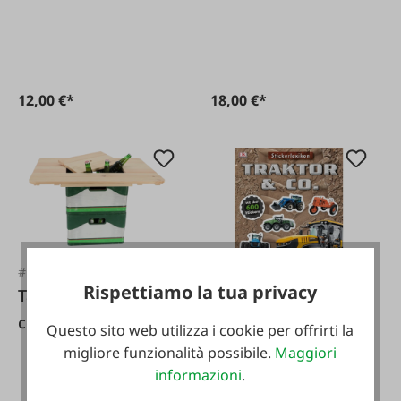
Edizione
12,00 €*
18,00 €*
#FA116775
Rispettiamo la tua privacy
Tavolo in legno con
#FA109941
coperchio per casse
Questo sito web utilizza i cookie per offrirti la
Lessico degli adesivi
di birra
migliore funzionalità possibile.
Maggiori
Tractor & Co.
informazioni
.