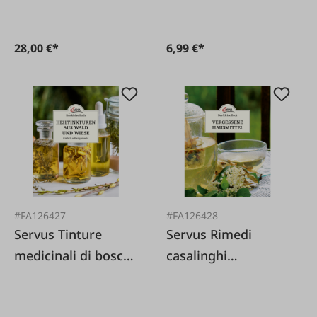
28,00 €*
6,99 €*
#FA126427
#FA126428
Servus Tinture
Servus Rimedi
medicinali di bosco
casalinghi
e prato
dimenticati