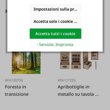
Impostazioni sulla privacy
39,95 €*
Accetta solo i cookie funzionali
10,30 €*
Accetta tutti i cookie
- Servizio: Impronta
#FA130736
#FA127255
Foresta in
Apribottiglie in
transizione
metallo su tavola di
legno