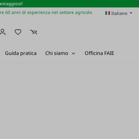
vantaggiosi!
re 60 anni di esperienza nel settore agricolo
Italiano
Hai 0 articoli nella lista dei desideri
Guida pratica
Chi siamo
Officina FAIE