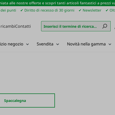
iata alle nostre offerte e scopri tanti articoli fantastici a prezzi 
dei punti
✔ Diritto di recesso di 30 giorni
✔ Newsletter
✔ Olt
 ricambi
Contatti
izio negozio
Svendita
Novità nella gamma
Spaccalegna