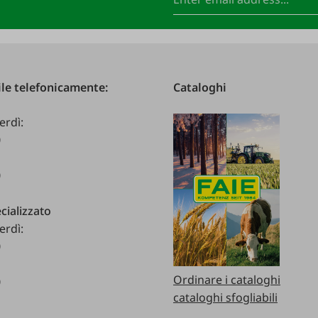
le telefonicamente:
Cataloghi
erdì:
0
0
cializzato
erdì:
0
Ordinare i cataloghi
0
cataloghi sfogliabili