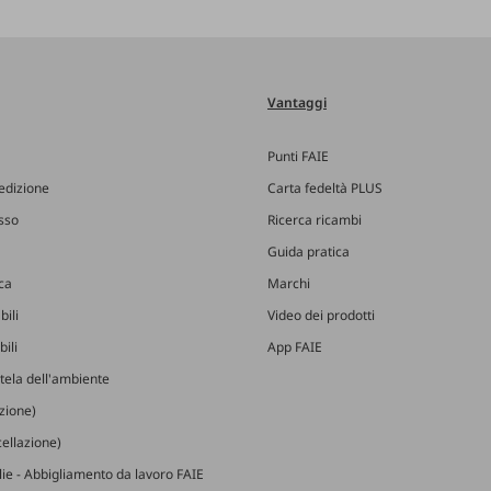
Vantaggi
Punti FAIE
edizione
Carta fedeltà PLUS
esso
Ricerca ricambi
Guida pratica
ica
Marchi
bili
Video dei prodotti
ili
App FAIE
utela dell'ambiente
izione)
ellazione)
glie - Abbigliamento da lavoro FAIE