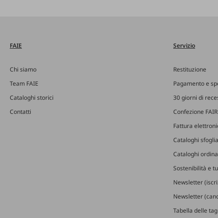
FAIE
Servizio
Chi siamo
Restituzione
Team FAIE
Pagamento e sp
Cataloghi storici
30 giorni di rec
Contatti
Confezione FAIR
Fattura elettron
Cataloghi sfoglia
Cataloghi ordinab
Sostenibilità e t
Newsletter (iscr
Newsletter (canc
Tabella delle ta