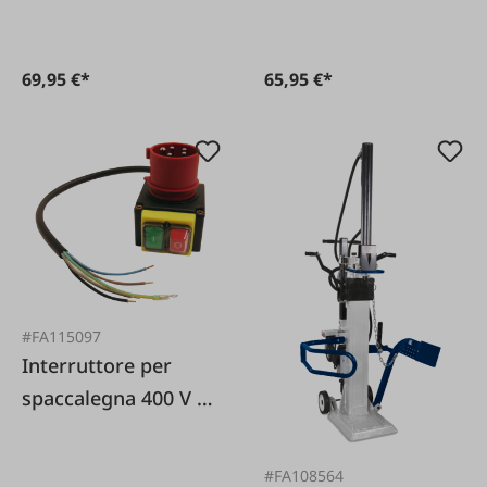
69,95 €*
65,95 €*
#FA115097
Interruttore per
spaccalegna 400 V 16
A
#FA108564