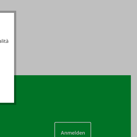
lità
ionali
Anmelden