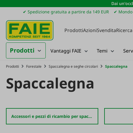
Dai un'occh
ssa al contenuto principale
Salta alla ricerca
Passa alla navigazione principale
✔ Spedizione gratuita a partire da 149 EUR
✔ Mondo 
Prodotti
Azioni
Svendita
Ricerca
Prodotti
Vantaggi FAIE
Temi
Serv
Prodotti
Forestale
Spaccalegna e seghe circolari
Spaccalegna
Spaccalegna
Accessori e pezzi di ricambio per spaccalegna