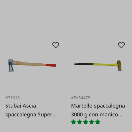
#31618
#FA54478
Stubai Ascia
Martello spaccalegna
spaccalegna Super
3000 g con manico in
Spaccalegna
fibra di vetro