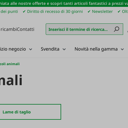
iata alle nostre offerte e scopri tanti articoli fantastici a prezzi 
dei punti
✔ Diritto di recesso di 30 giorni
✔ Newsletter
✔ Olt
 ricambi
Contatti
izio negozio
Svendita
Novità nella gamma
coli animali
mali
Lame di taglio