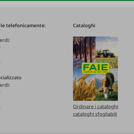
le telefonicamente:
Cataloghi
erdì:
0
0
cializzato
erdì:
0
Ordinare i cataloghi
0
cataloghi sfogliabili