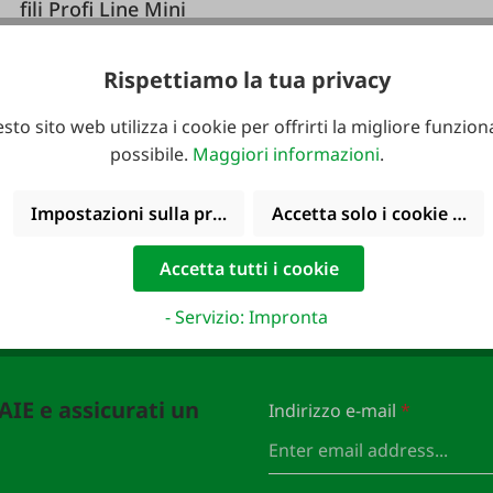
fili Profi Line Mini
Rispettiamo la tua privacy
sto sito web utilizza i cookie per offrirti la migliore funziona
possibile.
Maggiori informazioni
.
314,10 €*
349,00 €*
Impostazioni sulla privacy
Accetta solo i cookie funz
Accetta tutti i cookie
- Servizio: Impronta
FAIE e assicurati un
Indirizzo e-mail
*