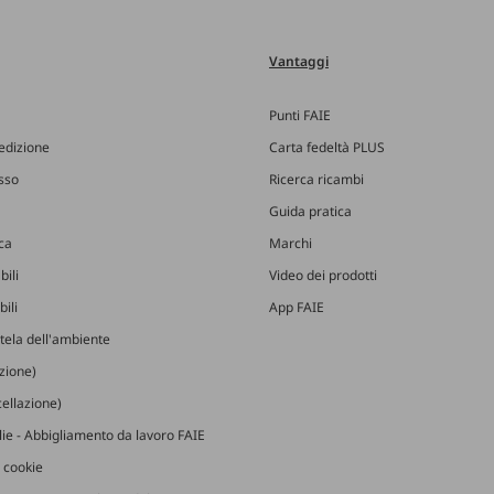
Vantaggi
Punti FAIE
edizione
Carta fedeltà PLUS
esso
Ricerca ricambi
Guida pratica
ica
Marchi
bili
Video dei prodotti
ili
App FAIE
utela dell'ambiente
izione)
ellazione)
glie - Abbigliamento da lavoro FAIE
 cookie