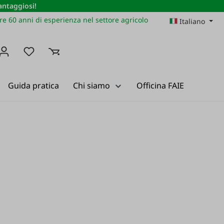
vantaggiosi!
re 60 anni di esperienza nel settore agricolo
Italiano
Hai 0 articoli nella lista dei desideri
Guida pratica
Chi siamo
Officina FAIE