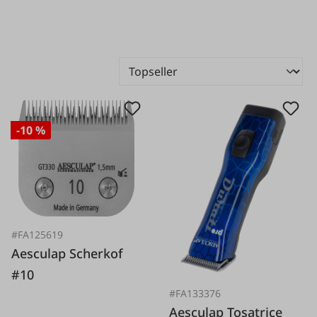
-10 %
#FA125619
Aesculap Scherkof
#10
#FA133376
Aesculap Tosatrice