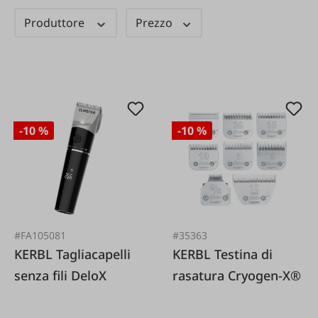
Produttore
Prezzo
-10 %
-10 %
#FA105081
#35363
KERBL Tagliacapelli
KERBL Testina di
senza fili DeloX
rasatura Cryogen-X®