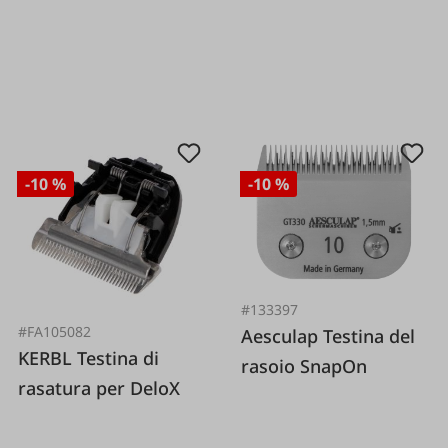
-10 %
-10 %
#133397
#FA105082
Aesculap Testina del
KERBL Testina di
rasoio SnapOn
rasatura per DeloX