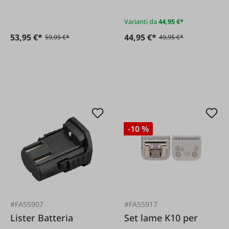
Varianti da
44,95 €*
53,95 €*
44,95 €*
59,95 €*
49,95 €*
-10 %
#FA55907
#FA55917
Lister Batteria
Set lame K10 per