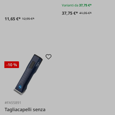
Varianti da
37,75 €*
37,75 €*
41,95 €*
11,65 €*
12,95 €*
-10 %
#FA55891
Tagliacapelli senza