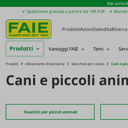
Dai un'occh
ssa al contenuto principale
Salta alla ricerca
Passa alla navigazione principale
✔ Spedizione gratuita a partire da 149 EUR
✔ Mondo 
Prodotti
Azioni
Svendita
Ricerca
Prodotti
Vantaggi FAIE
Temi
Serv
Prodotti
Allevamento di bestiame
Macchine per cesoie
Cani e pic
Cani e piccoli ani
Tosatrici per piccoli animali