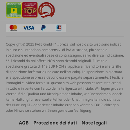
Copyright © 2025 FAIE GmbH * I prezzi sul nostro sito web sono indicati
in euro e si intendono comprensivi di IVA austriaca, più spese di
spedizione ed eventuali spese di contrassegno, salvo diversa indicazione.
** I ricambi da noi offerti NON sono ricambi originali. Il limite di
spedizione gratuita di 149 EUR NON si applica ai rivenditori e alle tariffe
di spedizione forfettarie (indicate nell'articolo). La spedizione in giornata
e la spedizione espressa devono essere pagate separatamente. I testi, le
immagini e i video forniti su questo sito web possono essere stati creati
in tutto o in parte con l'aiuto dell'intelligenza artificiale. Wir legen großen
Wert auf die Qualität und Richtigkeit der Inhalte, wir übernehmen jedoch
keine Haftung für eventuelle Fehler oder Unstimmigkeiten, die sich aus
der Nutzung KI – generierter Inhalte ergeben könnten. Für Rückfragen
oder Hinweise stehen wir Ihnen gerne zur Verfügung
AGB
Protezione dei dati
Note legali