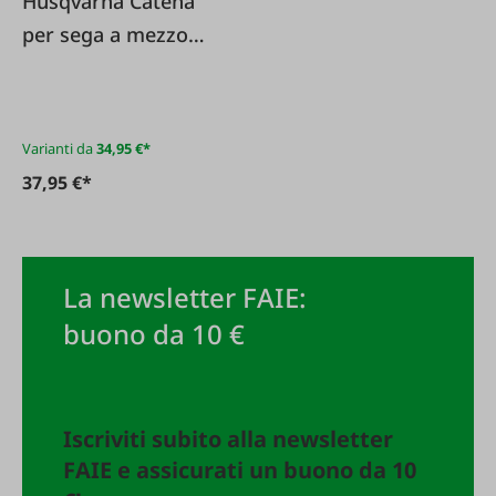
Husqvarna Catena
per sega a mezzo
scalpello .325 1 1
mm X-CUT
Varianti da
34,95 €*
37,95 €*
La newsletter FAIE:
buono da 10 €
Iscriviti subito alla newsletter
FAIE e assicurati un buono da 10