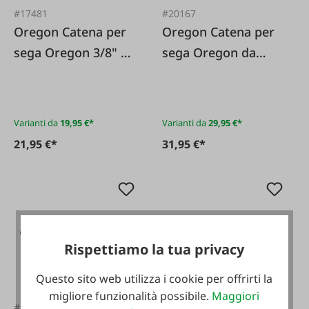
#17481
#20167
Oregon Catena per
Oregon Catena per
sega Oregon 3/8" 1
sega Oregon da
3 millimetri
3/8" 1 Mezzo
scalpello da 5 mm"
Varianti da
19,95 €*
Varianti da
29,95 €*
21,95 €*
31,95 €*
Rispettiamo la tua privacy
Questo sito web utilizza i cookie per offrirti la
migliore funzionalità possibile.
Maggiori
#20103
#FA130489