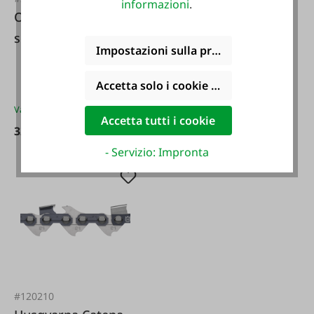
informazioni
.
Oregon Catena per
Oregon Catena per
sega Oregon da
sega Oregon da
Impostazioni sulla privacy
3/8" 1 6 millimetri
1/4" 1 1 mm
Accetta solo i cookie funzionali
Varianti da
27,95 €*
Accetta tutti i cookie
32,95 €*
24,95 €*
- Servizio: Impronta
#120210