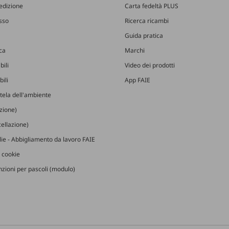
edizione
Carta fedeltà PLUS
esso
Ricerca ricambi
Guida pratica
ica
Marchi
bili
Video dei prodotti
ili
App FAIE
utela dell'ambiente
izione)
ellazione)
glie - Abbigliamento da lavoro FAIE
 cookie
zioni per pascoli (modulo)