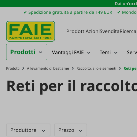
Dai un'occh
ssa al contenuto principale
Salta alla ricerca
Passa alla navigazione principale
✔ Spedizione gratuita a partire da 149 EUR
✔ Mondo 
Prodotti
Azioni
Svendita
Ricerca
Prodotti
Vantaggi FAIE
Temi
Serv
Prodotti
Allevamento di bestiame
Raccolto, silo e sementi
Reti per
Reti per il raccolto
Produttore
Prezzo