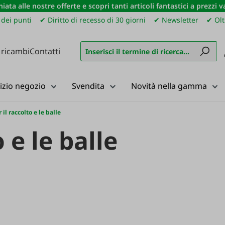
iata alle nostre offerte e scopri tanti articoli fantastici a prezzi 
dei punti
✔ Diritto di recesso di 30 giorni
✔ Newsletter
✔ Olt
 ricambi
Contatti
izio negozio
Svendita
Novità nella gamma
 il raccolto e le balle
 e le balle