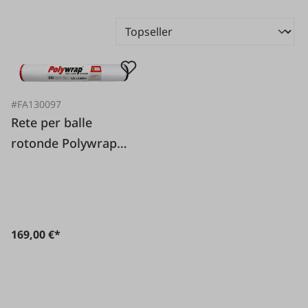
#FA130097
Rete per balle
rotonde Polywrap
Premium 1 23 x
3.000 m
169,00 €*