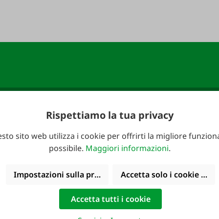
Rispettiamo la tua privacy
FAIE e assicurati un
Indirizzo e-mail
*
sto sito web utilizza i cookie per offrirti la migliore funziona
possibile.
Maggiori informazioni
.
Impostazioni sulla privacy
Accetta solo i cookie funz
Accetta tutti i cookie
le telefonicamente:
Cataloghi