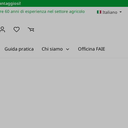
vantaggiosi!
re 60 anni di esperienza nel settore agricolo
Italiano
Hai 0 articoli nella lista dei desideri
Guida pratica
Chi siamo
Officina FAIE