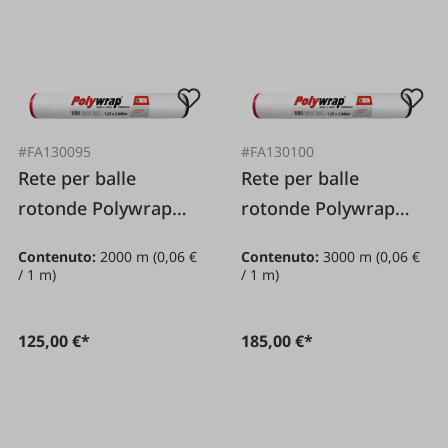
#FA130095
#FA130100
Rete per balle
Rete per balle
rotonde Polywrap
rotonde Polywrap
Premium 1 23 x
Premium 1 25 x
Contenuto:
2000 m
(0,06 €
Contenuto:
3000 m
(0,06 €
2.000 metri
3.000 m
/ 1 m)
/ 1 m)
125,00 €*
185,00 €*