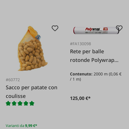
#FA130098
Rete per balle
rotonde Polywrap
Premium 1 25 x
Contenuto:
2000 m
(0,06 €
2.000 m
/ 1 m)
#60772
Sacco per patate con
coulisse
125,00 €*
Varianti da
9,99 €*