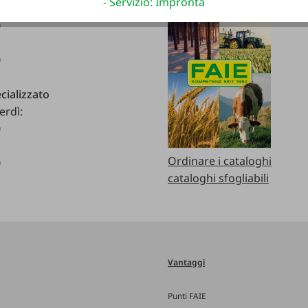
- Servizio: Impronta
erdì:
0
0
cializzato
erdì:
0
Ordinare i cataloghi
0
cataloghi sfogliabili
Vantaggi
Punti FAIE