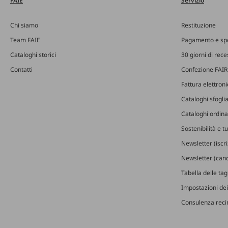
FAIE
Servizio
Chi siamo
Restituzione
Team FAIE
Pagamento e sp
Cataloghi storici
30 giorni di rec
Contatti
Confezione FAIR
Fattura elettron
Cataloghi sfoglia
Cataloghi ordinab
Sostenibilità e t
Newsletter (iscr
Newsletter (canc
Tabella delle ta
Impostazioni dei
Consulenza recin