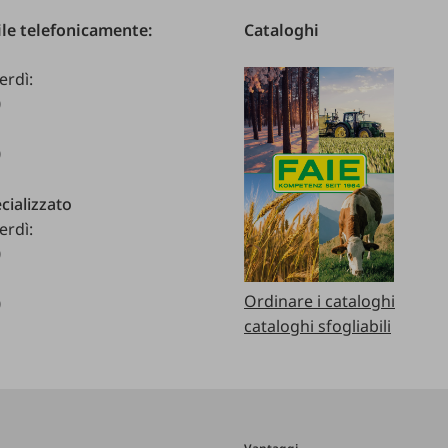
le telefonicamente:
Cataloghi
erdì:
0
0
cializzato
erdì:
0
Ordinare i cataloghi
0
cataloghi sfogliabili