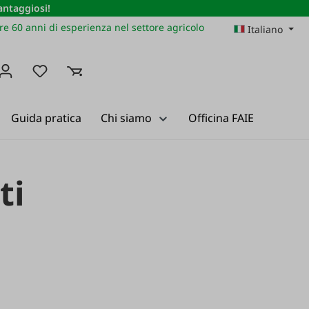
vantaggiosi!
re 60 anni di esperienza nel settore agricolo
Italiano
Hai 0 articoli nella lista dei desideri
Guida pratica
Chi siamo
Officina FAIE
ti