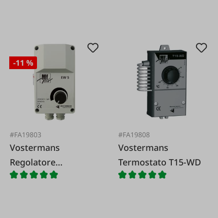
-11 %
#FA19803
#FA19808
Vostermans
Vostermans
Regolatore
Termostato T15-WD
elettronico di
velocità EW5