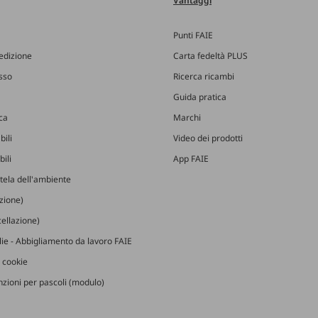
Vantaggi
Punti FAIE
edizione
Carta fedeltà PLUS
esso
Ricerca ricambi
Guida pratica
ica
Marchi
bili
Video dei prodotti
ili
App FAIE
utela dell'ambiente
izione)
ellazione)
glie - Abbigliamento da lavoro FAIE
 cookie
zioni per pascoli (modulo)