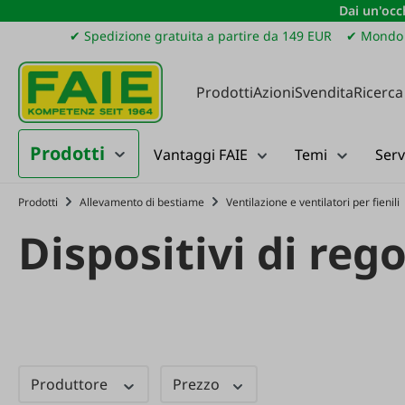
Dai un'occh
ssa al contenuto principale
Salta alla ricerca
Passa alla navigazione principale
✔ Spedizione gratuita a partire da 149 EUR
✔ Mondo 
Prodotti
Azioni
Svendita
Ricerca
Prodotti
Vantaggi FAIE
Temi
Serv
Prodotti
Allevamento di bestiame
Ventilazione e ventilatori per fienili
Dispositivi di reg
Produttore
Prezzo