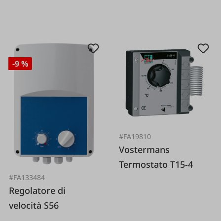
-9 %
#FA19810
Vostermans
Termostato T15-4
#FA133484
Regolatore di
velocità S56