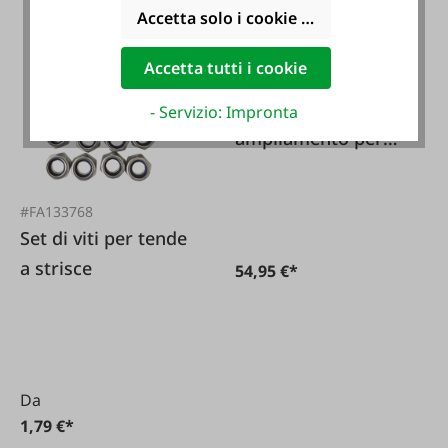
Accetta solo i cookie funzionali
Accetta tutti i cookie
#FA131817
KERBL Set di
- Servizio: Impronta
ampliamento per
tenda a strisce
scorrevole
#FA133768
lateralmente
Set di viti per tende
a strisce
54,95 €*
Da
1,79 €*