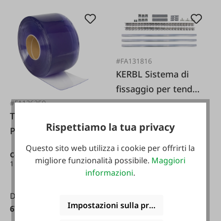
#FA131816
KERBL Sistema di
fissaggio per tenda
a strisce scorrevole
#FA126259
Tenda a strisce in
lateralmente
Rispettiamo la tua privacy
PVC 20 cm x 25 m
Questo sito web utilizza i cookie per offrirti la
125,00 €*
Contenuto:
25 m
(2,70 € /
migliore funzionalità possibile.
Maggiori
1 m)
informazioni
.
Da
Impostazioni sulla privacy
67,50 €*