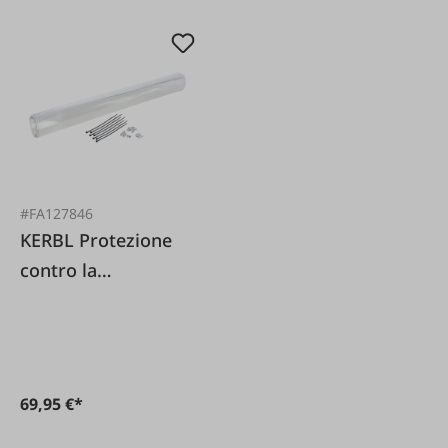
#FA127846
KERBL Protezione
contro la
penetrazione del
coperchio del
pannello
69,95 €*