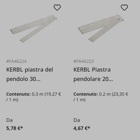
#FA46224
#FA46223
KERBL piastra del
KERBL Piastra
pendolo 30
pendolare 20
centimetri
centimetri
Contenuto:
0.3 m
(19,27 €
Contenuto:
0.2 m
(23,35 €
/ 1 m)
/ 1 m)
Da
Da
5,78 €*
4,67 €*