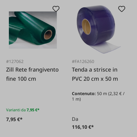
#127062
#FA126260
Zill Rete frangivento
Tenda a strisce in
fine 100 cm
PVC 20 cm x 50 m
Contenuto:
50 m
(2,32 € /
1 m)
Varianti da
7,95 €*
Da
7,95 €*
116,10 €*