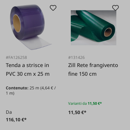
#FA126258
#131426
Tenda a strisce in
Zill Rete frangivento
PVC 30 cm x 25 m
fine 150 cm
Contenuto:
25 m
(4,64 € /
1 m)
Varianti da
11,50 €*
Da
11,50 €*
116,10 €*