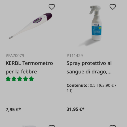
#FA70079
#111429
KERBL Termometro
Spray protettivo al
per la febbre
sangue di drago,
flacone spray da 500
Contenuto:
0.5 l
(63,90 € /
ml
1 l)
31,95 €*
7,95 €*