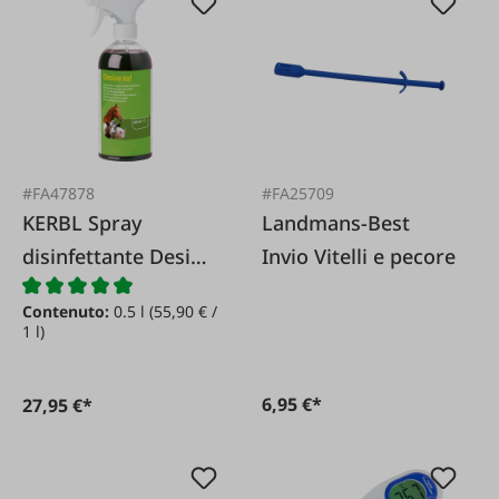
#FA47878
#FA25709
KERBL Spray
Landmans-Best
disinfettante Desino
Invio Vitelli e pecore
Iodio*
Contenuto:
0.5 l
(55,90 € /
1 l)
6,95 €*
27,95 €*