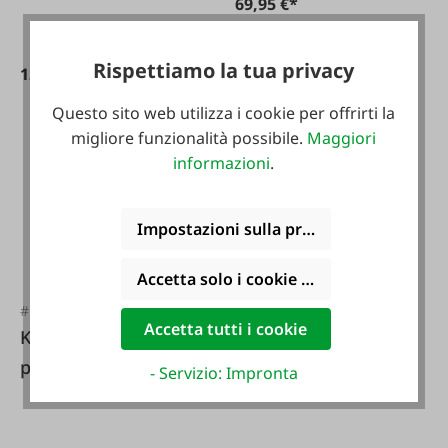
69,95 €*
Rispettiamo la tua privacy
12,95 €*
Questo sito web utilizza i cookie per offrirti la
migliore funzionalità possibile.
Maggiori
informazioni
.
Impostazioni sulla privacy
Accetta solo i cookie funzionali
#FA112048
#FA105466
Accetta tutti i cookie
KERBL Imbracatura
KERBL Termometro
per pesare gli
digitale
- Servizio: Impronta
agnelli