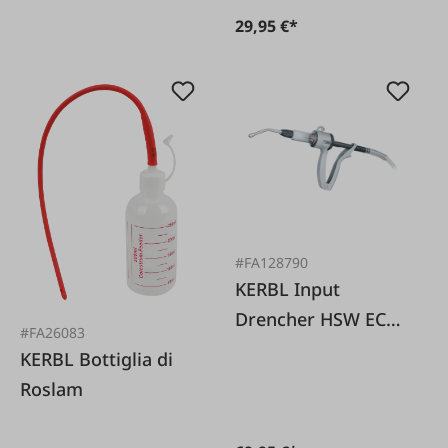
29,95 €*
#FA128790
KERBL Input
Drencher HSW ECO-
#FA26083
Matic
KERBL Bottiglia di
Roslam