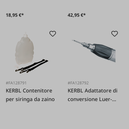
18,95 €*
42,95 €*
#FA128791
#FA128792
KERBL Contenitore
KERBL Adattatore di
per siringa da zaino
conversione Luer-
Lock per HSW ECO-
Matic