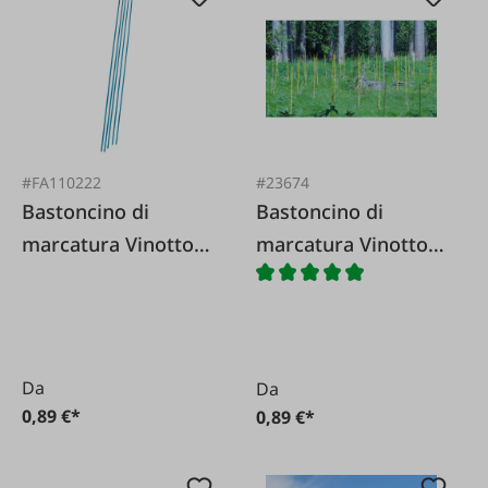
#FA110222
#23674
Bastoncino di
Bastoncino di
marcatura Vinotto®
marcatura Vinotto®
in fibra di vetro 7
in fibra di vetro 7
mm x 130 cm blu
mm x 130 cm giallo
Da
Da
0,89 €*
0,89 €*