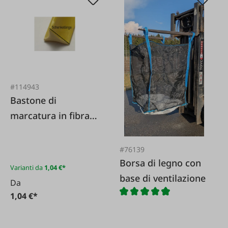
#114943
Bastone di
marcatura in fibra
di vetro a tre bracci
#76139
Borsa di legno con
Varianti da
1,04 €*
base di ventilazione
Da
1,04 €*