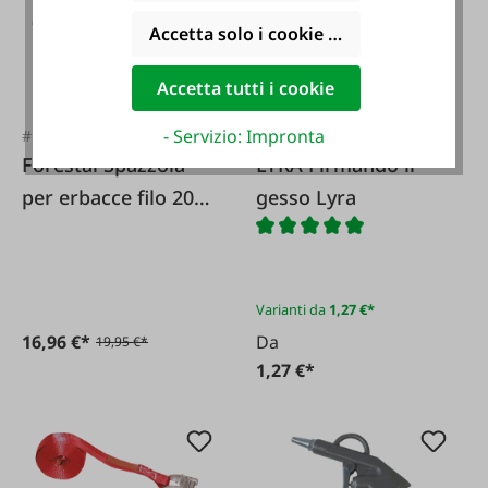
Accetta solo i cookie funzionali
Accetta tutti i cookie
- Servizio: Impronta
#FA125922
#2044
Forestal Spazzola
LYRA Firmando il
per erbacce filo 200
gesso Lyra
mm
Varianti da
1,27 €*
16,96 €*
Da
19,95 €*
1,27 €*