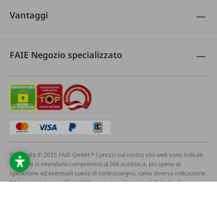
Vantaggi
FAIE Negozio specializzato
Copyright © 2025 FAIE GmbH * I prezzi sul nostro sito web sono indicati
in euro e si intendono comprensivi di IVA austriaca, più spese di
spedizione ed eventuali spese di contrassegno, salvo diversa indicazione.
** I ricambi da noi offerti NON sono ricambi originali. Il limite di
spedizione gratuita di 149 EUR NON si applica ai rivenditori e alle tariffe
di spedizione forfettarie (indicate nell'articolo). La spedizione in giornata
e la spedizione espressa devono essere pagate separatamente. I testi, le