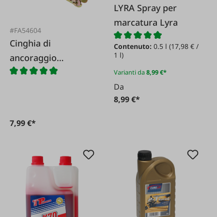
LYRA Spray per
marcatura Lyra
#FA54604
Cinghia di
Contenuto:
0.5 l
(17,98 € /
1 l)
ancoraggio
monoblocco 25 mm
Varianti da
8,99 €*
Da
8,99 €*
7,99 €*