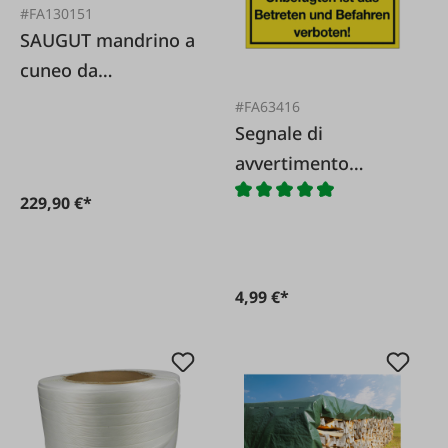
#FA130151
SAUGUT mandrino a
cuneo da
abbattimento da 10
#FA63416
tonnellate
Segnale di
avvertimento
'Proprietà privata.
229,90 €*
Vietato l'accesso e
la circolazione alle
persone non
4,99 €*
autorizzate!'