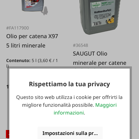
#FA117900
Olio per catena X97
5 litri minerale
#36548
SAUGUT Olio
Contenuto:
5 l
(3,60 € / 1
minerale per catene
l)
Contenuto:
5 l
(5,58 € / 1
Rispettiamo la tua privacy
l)
17,99 €*
Questo sito web utilizza i cookie per offrirti la
27,90 €*
migliore funzionalità possibile.
Maggiori
informazioni
.
Impostazioni sulla privacy
-15 %