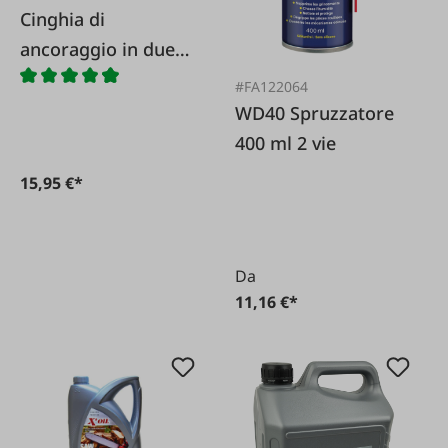
Cinghia di
ancoraggio in due
parti 35 mm
#FA122064
WD40 Spruzzatore
400 ml 2 vie
15,95 €*
Da
11,16 €*