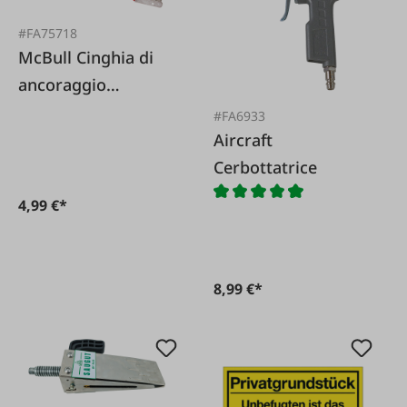
#FA75718
McBull Cinghia di
ancoraggio
monoblocco 25 mm
#FA6933
con morsetto
Aircraft
Cerbottatrice
4,99 €*
8,99 €*