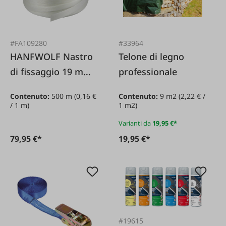
#FA109280
#33964
HANFWOLF Nastro
Telone di legno
di fissaggio 19 mm
professionale
500 m
Contenuto:
500 m
(0,16 €
Contenuto:
9 m2
(2,22 € /
/ 1 m)
1 m2)
Varianti da
19,95 €*
79,95 €*
19,95 €*
#19615