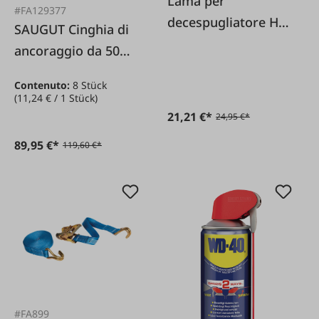
Lama per
#FA129377
decespugliatore HM
SAUGUT Cinghia di
a 60 denti
ancoraggio da 50
mm, set da 8
Contenuto:
8 Stück
(11,24 € / 1 Stück)
21,21 €*
24,95 €*
89,95 €*
119,60 €*
#FA899