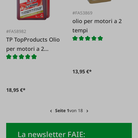
#FA53869
olio per motori a 2
tempi
#FA58982
TP TopProducts Olio
per motori a 2
tempi con dosatore
1 litro
13,95 €*
18,95 €*
Seite 1
von 18
La newsletter FAIE: