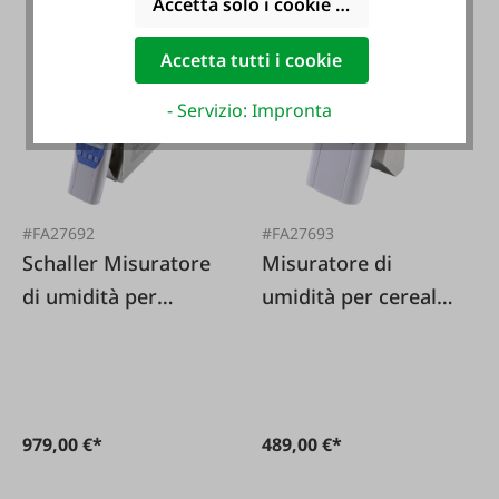
Accetta solo i cookie funzionali
Accetta tutti i cookie
- Servizio: Impronta
#FA27692
#FA27693
Schaller Misuratore
Misuratore di
di umidità per
umidità per cereali
cereali FS 2
FS 1
979,00 €*
489,00 €*