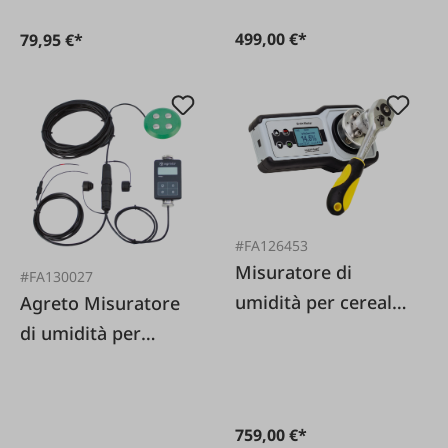
499,00 €*
79,95 €*
#FA126453
Misuratore di
#FA130027
umidità per cereali
Agreto Misuratore
Grain Master
di umidità per
GMSV2
presse PFM II
759,00 €*