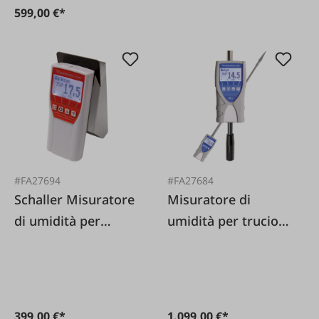
599,00 €*
#FA27694
#FA27684
Schaller Misuratore
Misuratore di
di umidità per
umidità per trucioli
cereali FS 1.1
di legno BLL
399,00 €*
1.099,00 €*