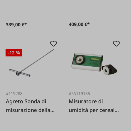
HFM II 50 cm
HFM II 100 cm
409,00 €*
339,00 €*
-12 %
#119288
#FA119135
Agreto Sonda di
Misuratore di
misurazione della
umidità per cereali
temperatura
Unimeter XL