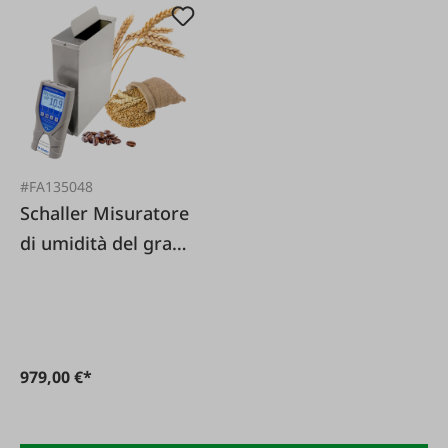
#FA135048
Schaller Misuratore
di umidità del grano
FSx
979,00 €*