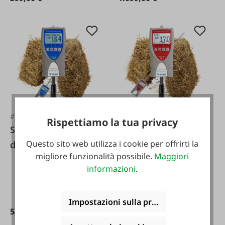
#FA129168
#FA129167
Rispettiamo la tua privacy
Schaller Misuratore
Schaller Misuratore
Questo sito web utilizza i cookie per offrirti la
di umidità per fieno
di umidità per fieno
migliore funzionalità possibile.
Maggiori
e paglia FL2
e paglia FL1
informazioni
.
Impostazioni sulla privacy
549,00 €*
399,00 €*