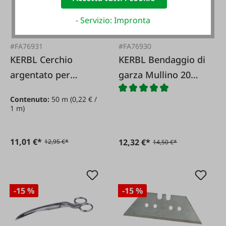
- Servizio: Impronta
#FA76931
#FA76930
KERBL Cerchio
KERBL Bendaggio di
argentato per
garza Mullino 20
bende ad artiglio
pezzi.
Contenuto:
50 m
(0,22 € /
1 m)
11,01 €*
12,32 €*
12,95 €*
14,50 €*
-15 %
-15 %