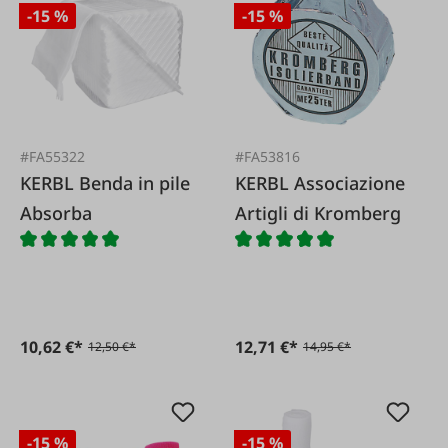
-15 %
-15 %
#FA55322
#FA53816
KERBL Benda in pile
KERBL Associazione
Absorba
Artigli di Kromberg
10,62 €*
12,71 €*
12,50 €*
14,95 €*
-15 %
-15 %