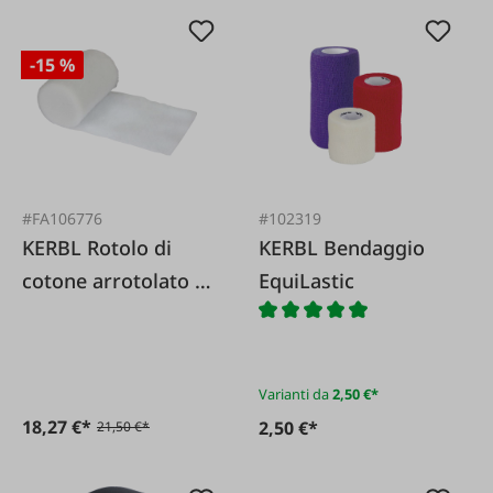
-15 %
#FA106776
#102319
KERBL Rotolo di
KERBL Bendaggio
cotone arrotolato 8
EquiLastic
pezzi.
Varianti da
2,50 €*
18,27 €*
2,50 €*
21,50 €*