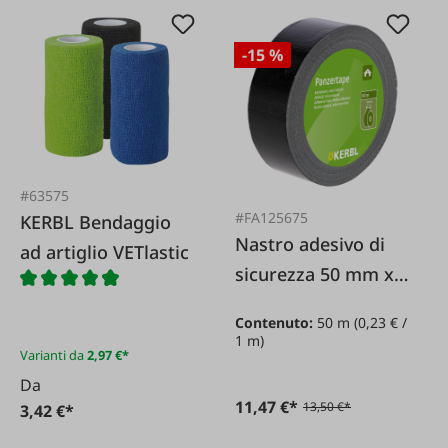
-15 %
#63575
#FA125675
KERBL Bendaggio
Nastro adesivo di
ad artiglio VETlastic
sicurezza 50 mm x
50 m
Contenuto:
50 m
(0,23 € /
1 m)
Varianti da
2,97 €*
Da
11,47 €*
13,50 €*
3,42 €*