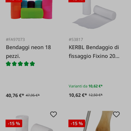
#FA97073
#53817
Bendaggi neon 18
KERBL Bendaggio di
pezzi.
fissaggio Fixino 20
pezzi.
Varianti da
10,62 €*
10,62 €*
40,76 €*
12,50 €*
47,95 €*
-15 %
-15 %