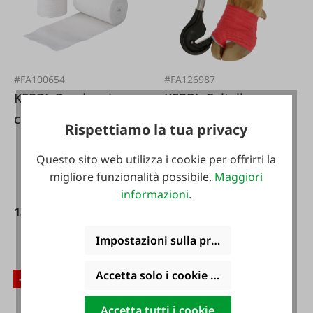
#FA100654
#FA126987
KERBL Bendaggio a
KERBL Coltello per
corta estensibilità
bendaggi
Rispettiamo la tua privacy
Stretchino 10 pezzi.
Questo sito web utilizza i cookie per offrirti la
migliore funzionalità possibile.
Maggiori
informazioni
.
13,56 €*
30,56 €*
15,95 €*
35,95 €*
Impostazioni sulla privacy
Accetta solo i cookie funzionali
-15 %
-15 %
Accetta tutti i cookie