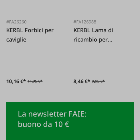
#FA26260
#FA126988
KERBL Forbici per
KERBL Lama di
caviglie
ricambio per
coltello per
bendaggi
10,16 €*
8,46 €*
11,95 €*
9,95 €*
La newsletter FAIE:
buono da 10 €