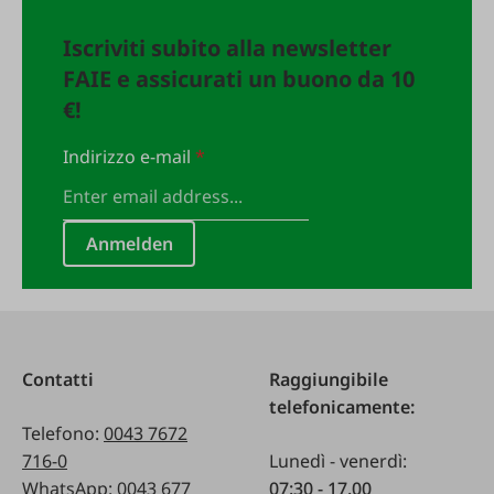
Iscriviti subito alla newsletter
FAIE e assicurati un buono da 10
€!
Indirizzo e-mail
*
Anmelden
Contatti
Raggiungibile
telefonicamente:
Telefono:
0043 7672
716-0
Lunedì - venerdì:
WhatsApp:
0043 677
07:30 - 17.00