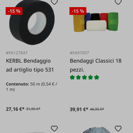
-15 %
-15 %
#FA127847
#FA97097
KERBL Bendaggio
Bendaggi Classici 18
ad artiglio tipo 531
pezzi.
Contenuto:
50 m
(0,54 € /
1 m)
27,16 €*
39,91 €*
31,95 €*
46,95 €*